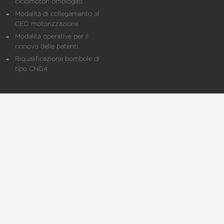
ciclomotori omologati
Modalità di collegamento al
CED motorizzazione
Modalità operative per il
rinnovo delle patenti
Riqualificazione bombole di
tipo CNG4