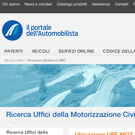
Chi siamo
News e circolari
Catalogo prodotti
Assistenza
Contatti
PATENTI
VEICOLI
SERVIZI ONLINE
CODICE DELL
Servizi online
//
Ricerca e Gestione UMC
Ricerca Uffici della Motorizzazione Civi
Ricerca Uffici della
Ubicazione UFF. MOT.