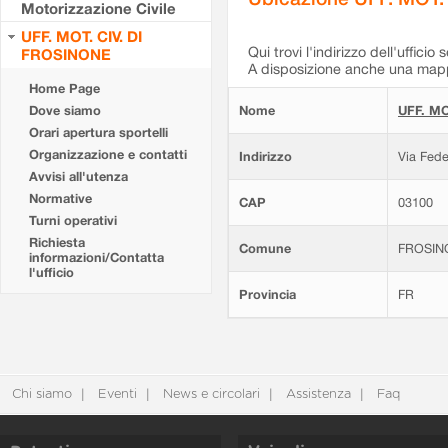
Motorizzazione Civile
UFF. MOT. CIV. DI
Qui trovi l'indirizzo dell'ufficio 
FROSINONE
A disposizione anche una mappa
Home Page
Dove siamo
Nome
UFF. MO
Orari apertura sportelli
Organizzazione e contatti
Indirizzo
Via Fede
Avvisi all'utenza
Normative
CAP
03100
Turni operativi
Richiesta
Comune
FROSIN
informazioni/Contatta
l'ufficio
Provincia
FR
Chi siamo
Eventi
News e circolari
Assistenza
Faq