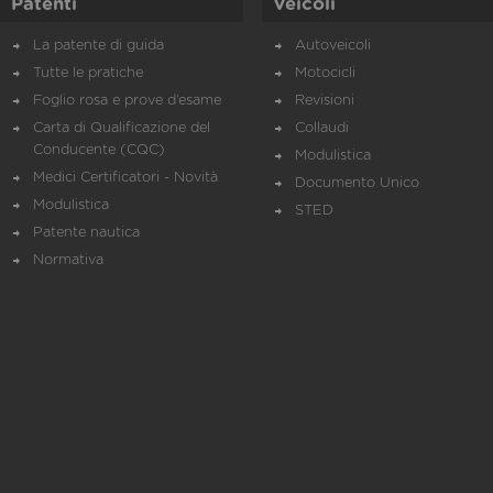
Patenti
Veicoli
La patente di guida
Autoveicoli
Tutte le pratiche
Motocicli
Foglio rosa e prove d’esame
Revisioni
Carta di Qualificazione del
Collaudi
Conducente (CQC)
Modulistica
Medici Certificatori - Novità
Documento Unico
Modulistica
STED
Patente nautica
Normativa