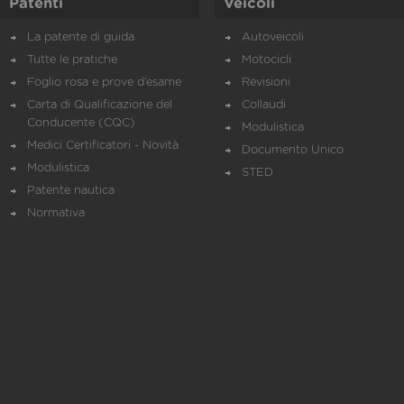
Patenti
Veicoli
La patente di guida
Autoveicoli
Tutte le pratiche
Motocicli
Foglio rosa e prove d’esame
Revisioni
Carta di Qualificazione del
Collaudi
Conducente (CQC)
Modulistica
Medici Certificatori - Novità
Documento Unico
Modulistica
STED
Patente nautica
Normativa