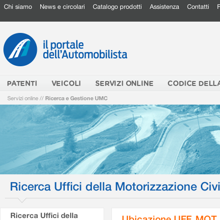
Chi siamo
News e circolari
Catalogo prodotti
Assistenza
Contatti
PATENTI
VEICOLI
SERVIZI ONLINE
CODICE DELL
Servizi online
//
Ricerca e Gestione UMC
Ricerca Uffici della Motorizzazione Civi
Ricerca Uffici della
Ubicazione UFF. MOT.