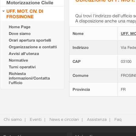
Motorizzazione Civile
UFF. MOT. CIV. DI
Qui trovi l'indirizzo dell'ufficio 
FROSINONE
A disposizione anche una mappa
Home Page
Dove siamo
Nome
UFF. MO
Orari apertura sportelli
Organizzazione e contatti
Indirizzo
Via Fede
Avvisi all'utenza
Normative
CAP
03100
Turni operativi
Richiesta
Comune
FROSIN
informazioni/Contatta
l'ufficio
Provincia
FR
Chi siamo
Eventi
News e circolari
Assistenza
Faq