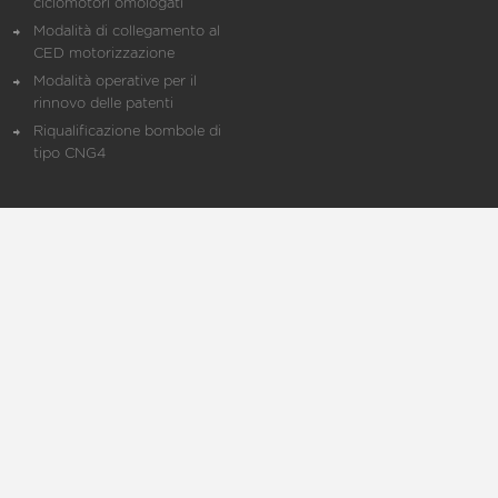
ciclomotori omologati
Modalità di collegamento al
CED motorizzazione
Modalità operative per il
rinnovo delle patenti
Riqualificazione bombole di
tipo CNG4