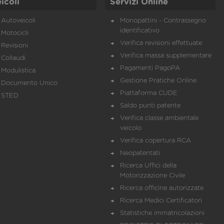
icoli
Servizi Online
Autoveicoli
Monopattini - Contrassegno
identificativo
Motocicli
Verifica revisioni effettuate
Revisioni
Verifica massa supplementare
Collaudi
Pagamenti PagoPA
Modulistica
Gestione Pratiche Online
Documento Unico
Piattaforma CUDE
STED
Saldo punti patente
Verifica classe ambientale
veicolo
Verifica copertura RCA
Neopatentati
Ricerca Uffici della
Motorizzazione Civile
Ricerca officine autorizzate
Ricerca Medici Certificatori
Statistiche immatricolazioni