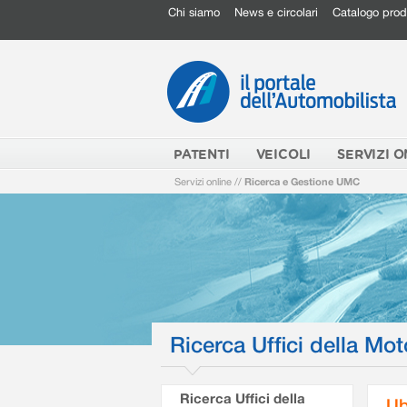
Chi siamo
News e circolari
Catalogo prod
PATENTI
VEICOLI
SERVIZI O
Servizi online
//
Ricerca e Gestione UMC
Ricerca Uffici della Mot
Ricerca Uffici della
Ub