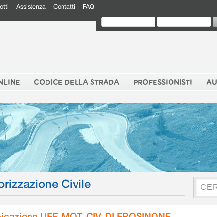
otti
Assistenza
Contatti
FAQ
NLINE
CODICE DELLA STRADA
PROFESSIONISTI
AU
orizzazione Civile
icazione UFF. MOT. CIV. DI FROSINONE