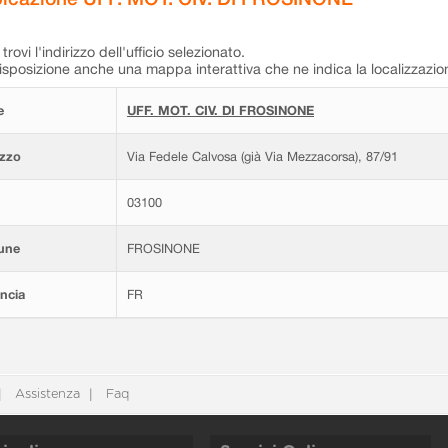
trovi l'indirizzo dell'ufficio selezionato.
isposizione anche una mappa interattiva che ne indica la localizzazio
e
UFF. MOT. CIV. DI FROSINONE
izzo
Via Fedele Calvosa (già Via Mezzacorsa), 87/91
03100
une
FROSINONE
ncia
FR
Assistenza
Faq