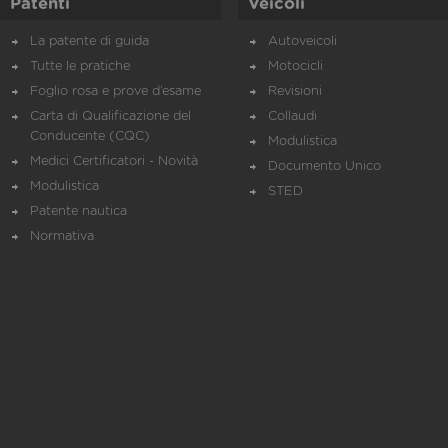
Patenti
Veicoli
La patente di guida
Autoveicoli
Tutte le pratiche
Motocicli
Foglio rosa e prove d’esame
Revisioni
Carta di Qualificazione del
Collaudi
Conducente (CQC)
Modulistica
Medici Certificatori - Novità
Documento Unico
Modulistica
STED
Patente nautica
Normativa