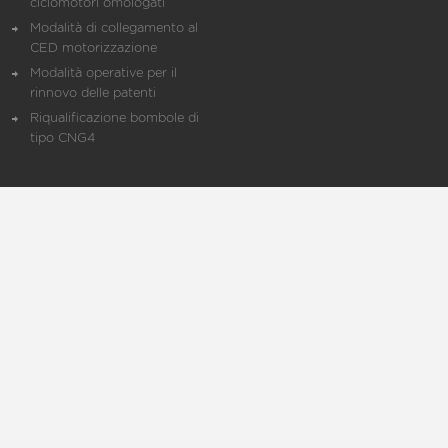
ciclomotori omologati
Modalità di collegamento al
CED motorizzazione
Modalità operative per il
rinnovo delle patenti
Riqualificazione bombole di
tipo CNG4