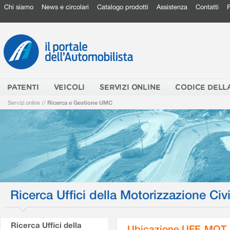
Chi siamo
News e circolari
Catalogo prodotti
Assistenza
Contatti
PATENTI
VEICOLI
SERVIZI ONLINE
CODICE DELL
Servizi online
//
Ricerca e Gestione UMC
Ricerca Uffici della Motorizzazione Civi
Ricerca Uffici della
Ubicazione UFF. MOT.