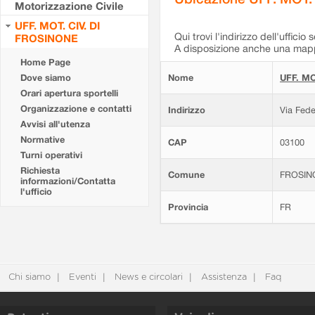
Motorizzazione Civile
UFF. MOT. CIV. DI
Qui trovi l'indirizzo dell'ufficio 
FROSINONE
A disposizione anche una mappa
Home Page
Dove siamo
Nome
UFF. MO
Orari apertura sportelli
Organizzazione e contatti
Indirizzo
Via Fede
Avvisi all'utenza
Normative
CAP
03100
Turni operativi
Richiesta
Comune
FROSIN
informazioni/Contatta
l'ufficio
Provincia
FR
Chi siamo
Eventi
News e circolari
Assistenza
Faq