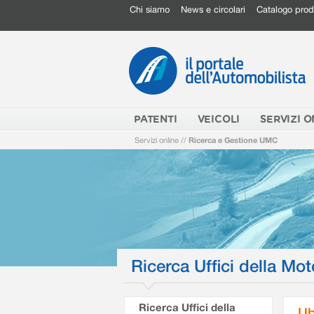
Chi siamo
News e circolari
Catalogo prod
PATENTI
VEICOLI
SERVIZI O
Servizi online
//
Ricerca e Gestione UMC
Ricerca Uffici della Mot
Ricerca Uffici della
Ub