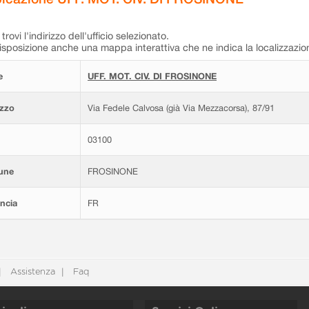
trovi l'indirizzo dell'ufficio selezionato.
isposizione anche una mappa interattiva che ne indica la localizzazio
e
UFF. MOT. CIV. DI FROSINONE
izzo
Via Fedele Calvosa (già Via Mezzacorsa), 87/91
03100
une
FROSINONE
ncia
FR
Assistenza
Faq