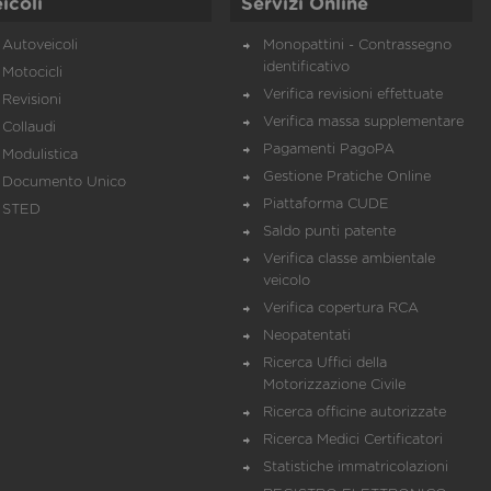
icoli
Servizi Online
Autoveicoli
Monopattini - Contrassegno
identificativo
Motocicli
Verifica revisioni effettuate
Revisioni
Verifica massa supplementare
Collaudi
Pagamenti PagoPA
Modulistica
Gestione Pratiche Online
Documento Unico
Piattaforma CUDE
STED
Saldo punti patente
Verifica classe ambientale
veicolo
Verifica copertura RCA
Neopatentati
Ricerca Uffici della
Motorizzazione Civile
Ricerca officine autorizzate
Ricerca Medici Certificatori
Statistiche immatricolazioni