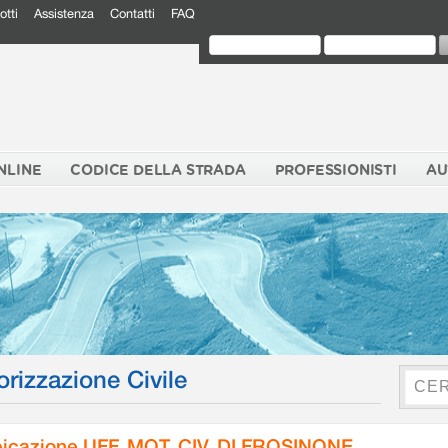
otti
Assistenza
Contatti
FAQ
NLINE
CODICE DELLA STRADA
PROFESSIONISTI
AU
orizzazione Civile
icazione UFF. MOT. CIV. DI FROSINONE