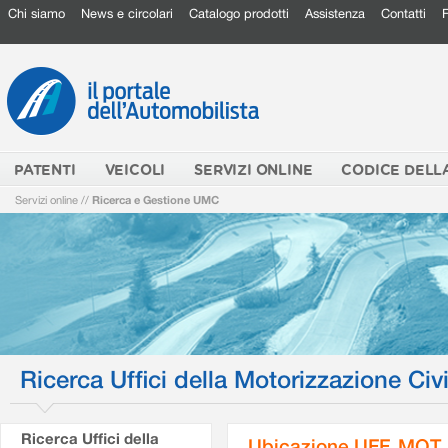
Chi siamo
News e circolari
Catalogo prodotti
Assistenza
Contatti
PATENTI
VEICOLI
SERVIZI ONLINE
CODICE DELL
Servizi online
//
Ricerca e Gestione UMC
Ricerca Uffici della Motorizzazione Civi
Ricerca Uffici della
Ubicazione UFF. MOT.