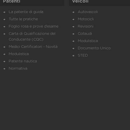
Patenti
Veicoli
La patente di guida
Autoveicoli
Tutte le pratiche
Motocicli
Foglio rosa e prove d’esame
Revisioni
Carta di Qualificazione del
Collaudi
Conducente (CQC)
Modulistica
Medici Certificatori - Novità
Documento Unico
Modulistica
STED
Patente nautica
Normativa