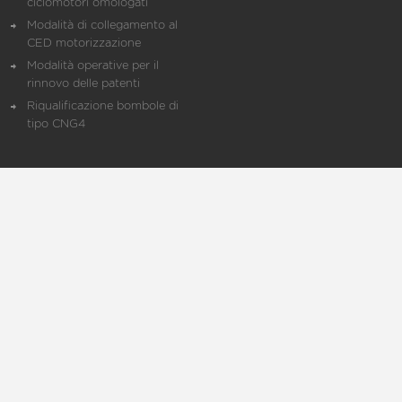
ciclomotori omologati
Modalità di collegamento al
CED motorizzazione
Modalità operative per il
rinnovo delle patenti
Riqualificazione bombole di
tipo CNG4