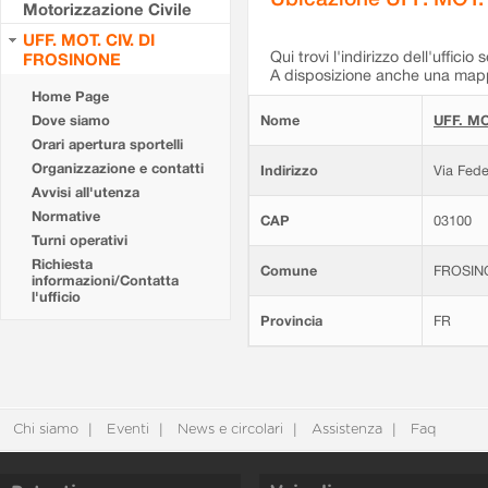
Motorizzazione Civile
UFF. MOT. CIV. DI
Qui trovi l'indirizzo dell'ufficio 
FROSINONE
A disposizione anche una mappa
Home Page
Dove siamo
Nome
UFF. MO
Orari apertura sportelli
Organizzazione e contatti
Indirizzo
Via Fede
Avvisi all'utenza
Normative
CAP
03100
Turni operativi
Richiesta
Comune
FROSIN
informazioni/Contatta
l'ufficio
Provincia
FR
Chi siamo
Eventi
News e circolari
Assistenza
Faq