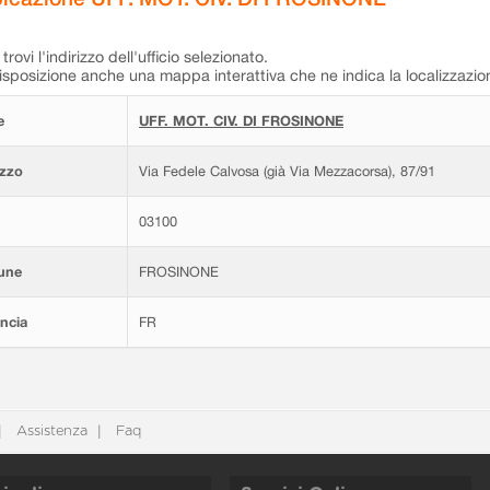
trovi l'indirizzo dell'ufficio selezionato.
isposizione anche una mappa interattiva che ne indica la localizzazio
e
UFF. MOT. CIV. DI FROSINONE
izzo
Via Fedele Calvosa (già Via Mezzacorsa), 87/91
03100
une
FROSINONE
ncia
FR
Assistenza
Faq