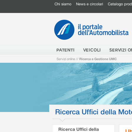
Chi siamo
News e circolari
Catalogo prod
PATENTI
VEICOLI
SERVIZI O
Servizi online
//
Ricerca e Gestione UMC
Ricerca Uffici della Mot
Ricerca Uffici della
Ub