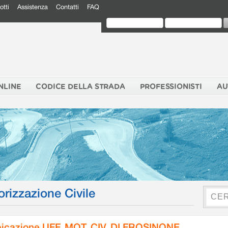
otti
Assistenza
Contatti
FAQ
NLINE
CODICE DELLA STRADA
PROFESSIONISTI
AU
orizzazione Civile
icazione UFF. MOT. CIV. DI FROSINONE