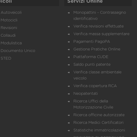
icoli
Servizi Online
Autoveicoli
Monopattini - Contrassegno
identificativo
Motocicli
Verifica revisioni effettuate
Revisioni
Verifica massa supplementare
Collaudi
Pagamenti PagoPA
Modulistica
Gestione Pratiche Online
Documento Unico
Piattaforma CUDE
STED
Saldo punti patente
Verifica classe ambientale
veicolo
Verifica copertura RCA
Neopatentati
Ricerca Uffici della
Motorizzazione Civile
Ricerca officine autorizzate
Ricerca Medici Certificatori
Statistiche immatricolazioni