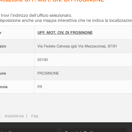
trovi l'indirizzo dell'ufficio selezionato.
isposizione anche una mappa interattiva che ne indica la localizzazio
e
UFF. MOT. CIV. DI FROSINONE
izzo
Via Fedele Calvosa (già Via Mezzacorsa), 87/91
03100
une
FROSINONE
ncia
FR
Assistenza
Faq