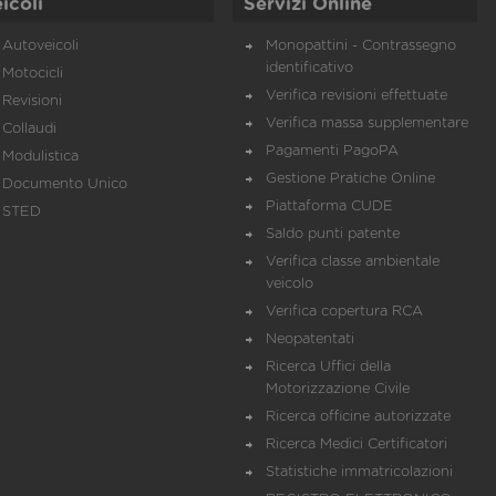
icoli
Servizi Online
Autoveicoli
Monopattini - Contrassegno
identificativo
Motocicli
Verifica revisioni effettuate
Revisioni
Verifica massa supplementare
Collaudi
Pagamenti PagoPA
Modulistica
Gestione Pratiche Online
Documento Unico
Piattaforma CUDE
STED
Saldo punti patente
Verifica classe ambientale
veicolo
Verifica copertura RCA
Neopatentati
Ricerca Uffici della
Motorizzazione Civile
Ricerca officine autorizzate
Ricerca Medici Certificatori
Statistiche immatricolazioni