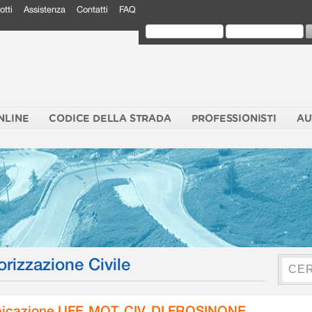
otti
Assistenza
Contatti
FAQ
NLINE
CODICE DELLA STRADA
PROFESSIONISTI
AU
orizzazione Civile
icazione UFF. MOT. CIV. DI FROSINONE