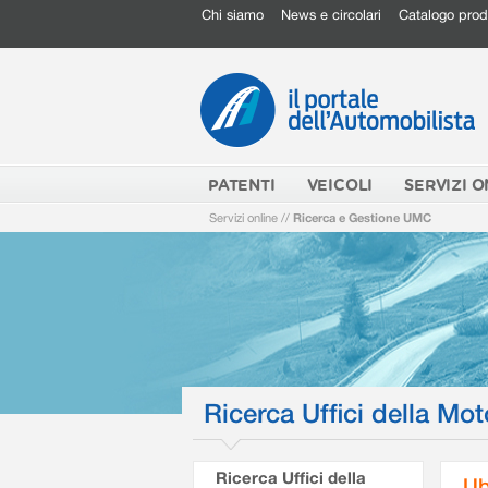
Chi siamo
News e circolari
Catalogo prod
PATENTI
VEICOLI
SERVIZI O
Servizi online
//
Ricerca e Gestione UMC
Ricerca Uffici della Mot
Ricerca Uffici della
Ub