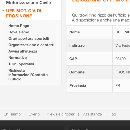
Motorizzazione Civile
UFF. MOT. CIV. DI
Qui trovi l'indirizzo dell'ufficio 
FROSINONE
A disposizione anche una mappa
Home Page
Dove siamo
Nome
UFF. MO
Orari apertura sportelli
Organizzazione e contatti
Indirizzo
Via Fede
Avvisi all'utenza
Normative
CAP
03100
Turni operativi
Richiesta
Comune
FROSIN
informazioni/Contatta
l'ufficio
Provincia
FR
Chi siamo
Eventi
News e circolari
Assistenza
Faq