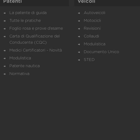
Patenti
Veicoli
La patente di guida
Autoveicoli
Tutte le pratiche
Motocicli
Foglio rosa e prove d’esame
Revisioni
Carta di Qualificazione del
Collaudi
Conducente (CQC)
Modulistica
Medici Certificatori - Novità
Documento Unico
Modulistica
STED
Patente nautica
Normativa