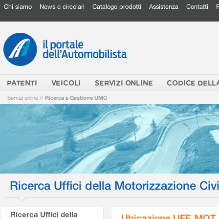
Chi siamo
News e circolari
Catalogo prodotti
Assistenza
Contatti
PATENTI
VEICOLI
SERVIZI ONLINE
CODICE DELL
Servizi online
//
Ricerca e Gestione UMC
Ricerca Uffici della Motorizzazione Civi
Ricerca Uffici della
Ubicazione UFF. MOT.