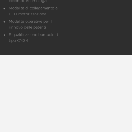
ciclomotori omologati
Modalità di collegamento al
CED motorizzazione
Modalità operative per il
rinnovo delle patenti
Riqualificazione bombole di
tipo CNG4