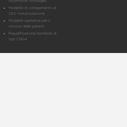
ciclomotori omologati
Modalità di collegamento al
CED motorizzazione
Modalità operative per il
rinnovo delle patenti
Riqualificazione bombole di
tipo CNG4