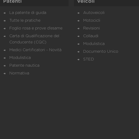
Patenti
Veicoli
La patente di guida
Autoveicoli
Tutte le pratiche
Motocicli
Foglio rosa e prove d’esame
Revisioni
Carta di Qualificazione del
Collaudi
Conducente (CQC)
Modulistica
Medici Certificatori - Novità
Documento Unico
Modulistica
STED
Patente nautica
Normativa