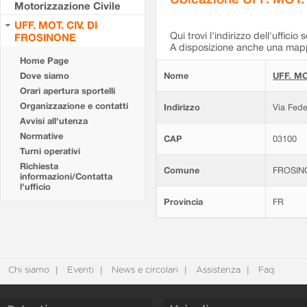
Motorizzazione Civile
UFF. MOT. CIV. DI
Qui trovi l'indirizzo dell'ufficio 
FROSINONE
A disposizione anche una mappa
Home Page
Dove siamo
Nome
UFF. MO
Orari apertura sportelli
Organizzazione e contatti
Indirizzo
Via Fede
Avvisi all'utenza
Normative
CAP
03100
Turni operativi
Richiesta
Comune
FROSIN
informazioni/Contatta
l'ufficio
Provincia
FR
Chi siamo
Eventi
News e circolari
Assistenza
Faq