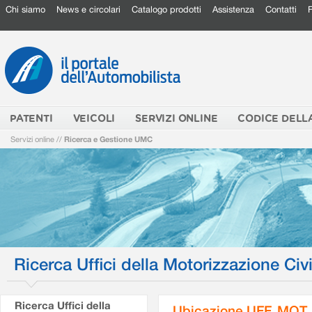
Chi siamo
News e circolari
Catalogo prodotti
Assistenza
Contatti
PATENTI
VEICOLI
SERVIZI ONLINE
CODICE DELL
Servizi online
//
Ricerca e Gestione UMC
Ricerca Uffici della Motorizzazione Civi
Ricerca Uffici della
Ubicazione UFF. MOT.