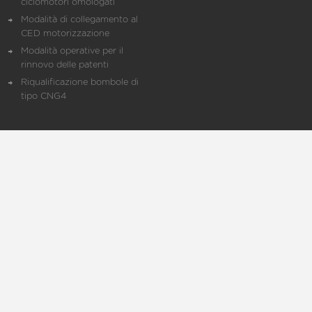
ciclomotori omologati
Modalità di collegamento al
CED motorizzazione
Modalità operative per il
rinnovo delle patenti
Riqualificazione bombole di
tipo CNG4