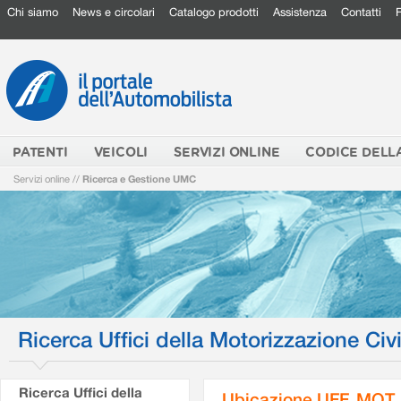
Chi siamo
News e circolari
Catalogo prodotti
Assistenza
Contatti
PATENTI
VEICOLI
SERVIZI ONLINE
CODICE DELL
Servizi online
//
Ricerca e Gestione UMC
Ricerca Uffici della Motorizzazione Civi
Ricerca Uffici della
Ubicazione UFF. MOT.