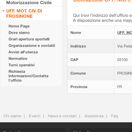
Motorizzazione Civile
UFF. MOT. CIV. DI
Qui trovi l'indirizzo dell'ufficio 
FROSINONE
A disposizione anche una mappa
Home Page
Dove siamo
Nome
UFF. MO
Orari apertura sportelli
Organizzazione e contatti
Indirizzo
Via Fede
Avvisi all'utenza
Normative
CAP
03100
Turni operativi
Richiesta
Comune
FROSIN
informazioni/Contatta
l'ufficio
Provincia
FR
Chi siamo
Eventi
News e circolari
Assistenza
Faq