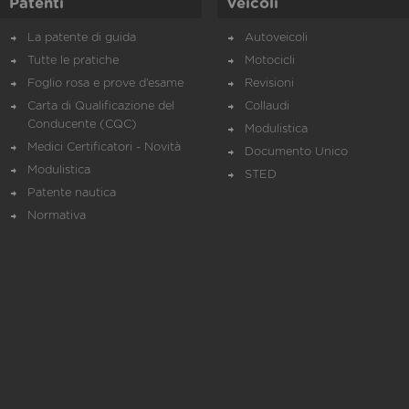
Patenti
Veicoli
La patente di guida
Autoveicoli
Tutte le pratiche
Motocicli
Foglio rosa e prove d’esame
Revisioni
Carta di Qualificazione del
Collaudi
Conducente (CQC)
Modulistica
Medici Certificatori - Novità
Documento Unico
Modulistica
STED
Patente nautica
Normativa