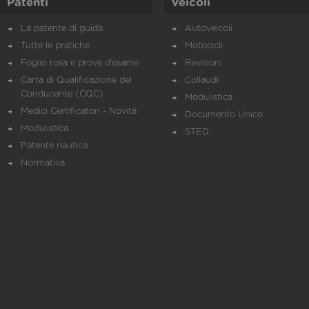
Patenti
Veicoli
La patente di guida
Autoveicoli
Tutte le pratiche
Motocicli
Foglio rosa e prove d’esame
Revisioni
Carta di Qualificazione del
Collaudi
Conducente (CQC)
Modulistica
Medici Certificatori - Novità
Documento Unico
Modulistica
STED
Patente nautica
Normativa