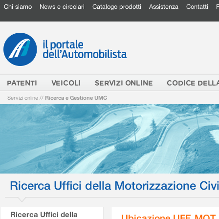
Chi siamo
News e circolari
Catalogo prodotti
Assistenza
Contatti
PATENTI
VEICOLI
SERVIZI ONLINE
CODICE DELL
Servizi online
//
Ricerca e Gestione UMC
Ricerca Uffici della Motorizzazione Civi
Ricerca Uffici della
Ubicazione UFF. MOT.