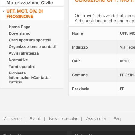
Motorizzazione Civile
UFF. MOT. CIV. DI
Qui trovi l'indirizzo dell'ufficio 
FROSINONE
A disposizione anche una mappa
Home Page
Dove siamo
Nome
UFF. MO
Orari apertura sportelli
Organizzazione e contatti
Indirizzo
Via Fede
Avvisi all'utenza
Normative
CAP
03100
Turni operativi
Richiesta
Comune
FROSIN
informazioni/Contatta
l'ufficio
Provincia
FR
Chi siamo
Eventi
News e circolari
Assistenza
Faq