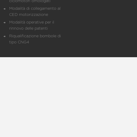
ciclomotori omologati
Modalità di collegamento al
CED motorizzazione
Modalità operative per il
rinnovo delle patenti
Riqualificazione bombole di
tipo CNG4