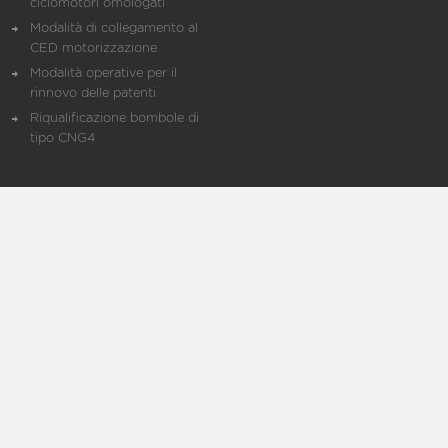
ciclomotori omologati
Modalità di collegamento al
CED motorizzazione
Modalità operative per il
rinnovo delle patenti
Riqualificazione bombole di
tipo CNG4