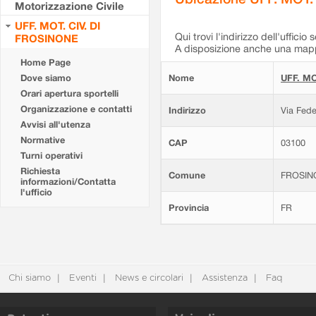
Motorizzazione Civile
UFF. MOT. CIV. DI
Qui trovi l'indirizzo dell'ufficio 
FROSINONE
A disposizione anche una mappa
Home Page
Dove siamo
Nome
UFF. MO
Orari apertura sportelli
Organizzazione e contatti
Indirizzo
Via Fede
Avvisi all'utenza
Normative
CAP
03100
Turni operativi
Richiesta
Comune
FROSIN
informazioni/Contatta
l'ufficio
Provincia
FR
Chi siamo
Eventi
News e circolari
Assistenza
Faq