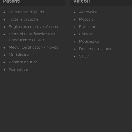
Patenti
Veicoli
La patente di guida
Autoveicoli
Tutte le pratiche
Motocicli
Foglio rosa e prove d’esame
Revisioni
Carta di Qualificazione del
Collaudi
Conducente (CQC)
Modulistica
Medici Certificatori - Novità
Documento Unico
Modulistica
STED
Patente nautica
Normativa