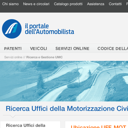
Chi siamo
News e circolari
Catalogo prodotti
Assistenza
Contatti
PATENTI
VEICOLI
SERVIZI ONLINE
CODICE DELL
Servizi online
//
Ricerca e Gestione UMC
Ricerca Uffici della Motorizzazione Civi
Ricerca Uffici della
Ubicazione UFF. MOT.