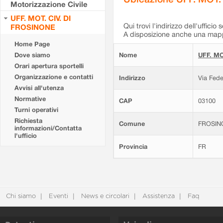
Motorizzazione Civile
UFF. MOT. CIV. DI
Qui trovi l'indirizzo dell'ufficio 
FROSINONE
A disposizione anche una mappa
Home Page
Dove siamo
Nome
UFF. MO
Orari apertura sportelli
Organizzazione e contatti
Indirizzo
Via Fede
Avvisi all'utenza
Normative
CAP
03100
Turni operativi
Richiesta
Comune
FROSIN
informazioni/Contatta
l'ufficio
Provincia
FR
Chi siamo
Eventi
News e circolari
Assistenza
Faq