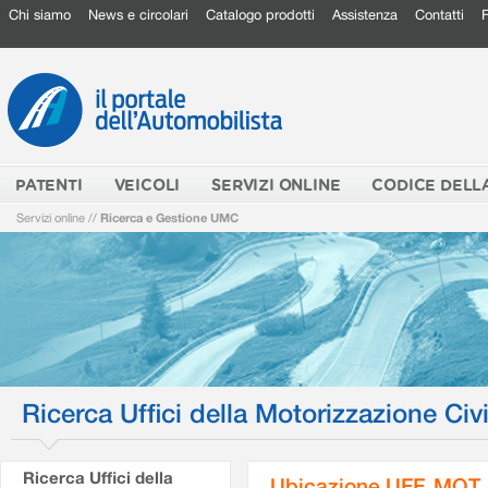
Chi siamo
News e circolari
Catalogo prodotti
Assistenza
Contatti
PATENTI
VEICOLI
SERVIZI ONLINE
CODICE DELL
Servizi online
//
Ricerca e Gestione UMC
Ricerca Uffici della Motorizzazione Civi
Ricerca Uffici della
Ubicazione UFF. MOT.