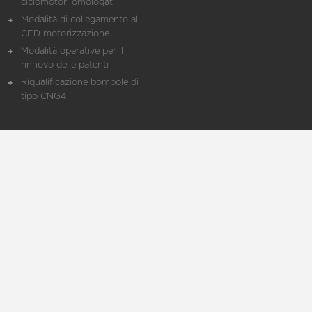
ciclomotori omologati
Modalità di collegamento al
CED motorizzazione
Modalità operative per il
rinnovo delle patenti
Riqualificazione bombole di
tipo CNG4