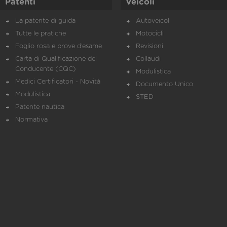
Patenti
Veicoli
La patente di guida
Autoveicoli
Tutte le pratiche
Motocicli
Foglio rosa e prove d’esame
Revisioni
Carta di Qualificazione del
Collaudi
Conducente (CQC)
Modulistica
Medici Certificatori - Novità
Documento Unico
Modulistica
STED
Patente nautica
Normativa