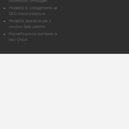
ciclomotori omologati
Modalità di collegamento al
CED motorizzazione
Modalità operative per il
rinnovo delle patenti
Riqualificazione bombole di
tipo CNG4