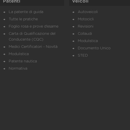
Patenti
Veicoli
La patente di guida
Autoveicoli
Tutte le pratiche
Motocicli
Foglio rosa e prove d’esame
Revisioni
Carta di Qualificazione del
Collaudi
Conducente (CQC)
Modulistica
Medici Certificatori - Novità
Documento Unico
Modulistica
STED
Patente nautica
Normativa