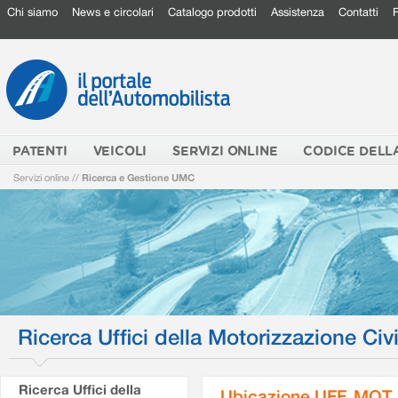
Chi siamo
News e circolari
Catalogo prodotti
Assistenza
Contatti
PATENTI
VEICOLI
SERVIZI ONLINE
CODICE DELL
Servizi online
//
Ricerca e Gestione UMC
Ricerca Uffici della Motorizzazione Civi
Ricerca Uffici della
Ubicazione UFF. MOT.