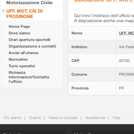
Motorizzazione Civile
UFF. MOT. CIV. DI
Qui trovi l'indirizzo dell'ufficio 
FROSINONE
A disposizione anche una mappa
Home Page
Dove siamo
Nome
UFF. MO
Orari apertura sportelli
Organizzazione e contatti
Indirizzo
Via Fede
Avvisi all'utenza
Normative
CAP
03100
Turni operativi
Richiesta
Comune
FROSIN
informazioni/Contatta
l'ufficio
Provincia
FR
Chi siamo
Eventi
News e circolari
Assistenza
Faq