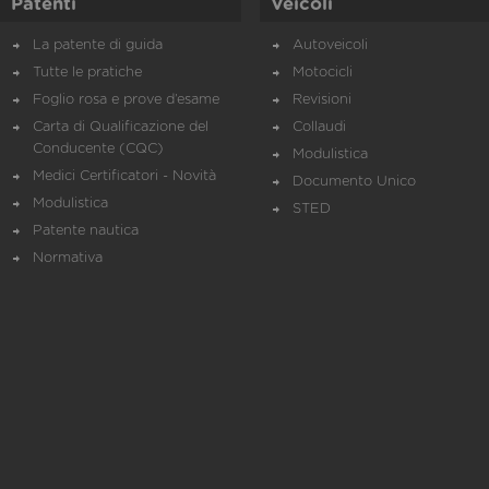
Patenti
Veicoli
La patente di guida
Autoveicoli
Tutte le pratiche
Motocicli
Foglio rosa e prove d’esame
Revisioni
Carta di Qualificazione del
Collaudi
Conducente (CQC)
Modulistica
Medici Certificatori - Novità
Documento Unico
Modulistica
STED
Patente nautica
Normativa