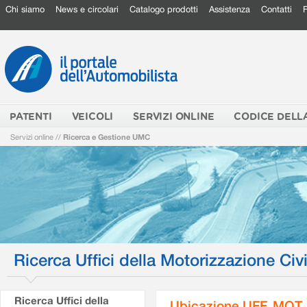
Chi siamo
News e circolari
Catalogo prodotti
Assistenza
Contatti
PATENTI
VEICOLI
SERVIZI ONLINE
CODICE DELL
Servizi online
//
Ricerca e Gestione UMC
Ricerca Uffici della Motorizzazione Civi
Ricerca Uffici della
Ubicazione UFF. MOT.