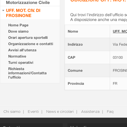
Motorizzazione Civile
UFF. MOT. CIV. DI
Qui trovi l'indirizzo dell'ufficio 
FROSINONE
A disposizione anche una mappa
Home Page
Dove siamo
Nome
UFF. MO
Orari apertura sportelli
Organizzazione e contatti
Indirizzo
Via Fede
Avvisi all'utenza
Normative
CAP
03100
Turni operativi
Richiesta
Comune
FROSIN
informazioni/Contatta
l'ufficio
Provincia
FR
Chi siamo
Eventi
News e circolari
Assistenza
Faq