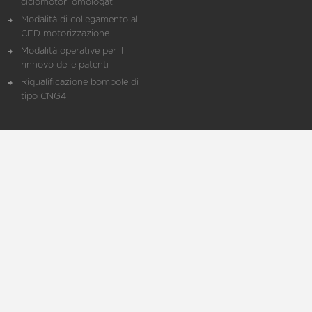
ciclomotori omologati
Modalità di collegamento al
CED motorizzazione
Modalità operative per il
rinnovo delle patenti
Riqualificazione bombole di
tipo CNG4