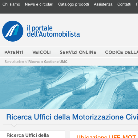
Chi siamo
News e circolari
Catalogo prodotti
Assistenza
Contatti
PATENTI
VEICOLI
SERVIZI ONLINE
CODICE DELL
Servizi online
//
Ricerca e Gestione UMC
Ricerca Uffici della Motorizzazione Civi
Ricerca Uffici della
Ubicazione UFF. MOT.