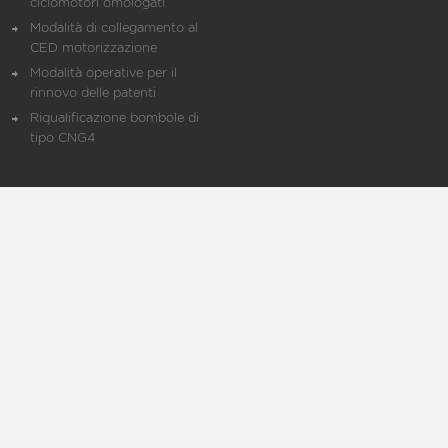
ciclomotori omologati
Modalità di collegamento al
CED motorizzazione
Modalità operative per il
rinnovo delle patenti
Riqualificazione bombole di
tipo CNG4