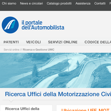
Chi siamo
News e circolari
Catalogo prodotti
Assistenza
Contatti
PATENTI
VEICOLI
SERVIZI ONLINE
CODICE DELL
Servizi online
//
Ricerca e Gestione UMC
Ricerca Uffici della Motorizzazione Civi
Ricerca Uffici della
Ubicazione UFF. MOT.