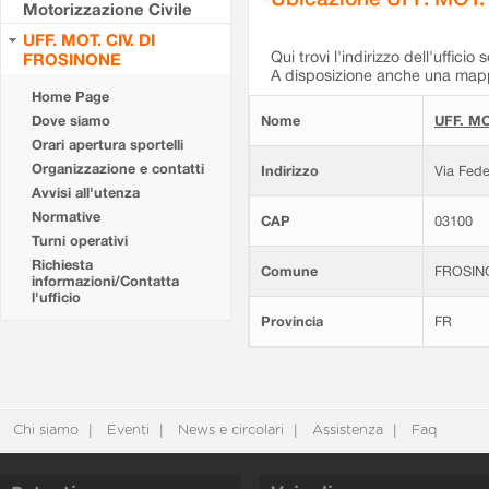
Motorizzazione Civile
UFF. MOT. CIV. DI
Qui trovi l'indirizzo dell'ufficio 
FROSINONE
A disposizione anche una mappa
Home Page
Dove siamo
Nome
UFF. MO
Orari apertura sportelli
Organizzazione e contatti
Indirizzo
Via Fede
Avvisi all'utenza
Normative
CAP
03100
Turni operativi
Richiesta
Comune
FROSIN
informazioni/Contatta
l'ufficio
Provincia
FR
Chi siamo
Eventi
News e circolari
Assistenza
Faq