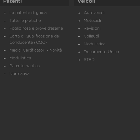
Patenti
Veicoli
La patente di guida
Autoveicoli
Tutte le pratiche
Motocicli
Foglio rosa e prove d’esame
Revisioni
Carta di Qualificazione del
Collaudi
Conducente (CQC)
Modulistica
Medici Certificatori - Novità
Documento Unico
Modulistica
STED
Patente nautica
Normativa