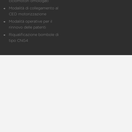
ciclomotori omologati
Modalità di collegamento al
CED motorizzazione
Modalità operative per il
rinnovo delle patenti
Riqualificazione bombole di
tipo CNG4