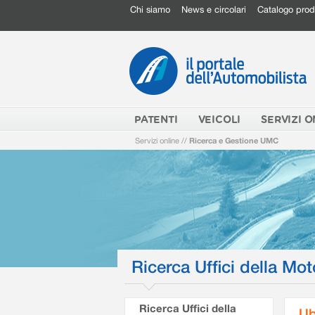
Chi siamo
News e circolari
Catalogo prod
PATENTI
VEICOLI
SERVIZI O
Servizi online
//
Ricerca e Gestione UMC
Ricerca Uffici della Mot
Ricerca Uffici della
Ub