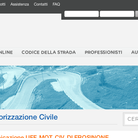
otti
Assistenza
Contatti
FAQ
NLINE
CODICE DELLA STRADA
PROFESSIONISTI
AU
orizzazione Civile
icazione UFF. MOT. CIV. DI FROSINONE