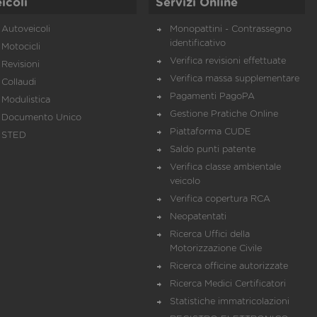
icoli
Servizi Online
Autoveicoli
Monopattini - Contrassegno
identificativo
Motocicli
Verifica revisioni effettuate
Revisioni
Verifica massa supplementare
Collaudi
Pagamenti PagoPA
Modulistica
Gestione Pratiche Online
Documento Unico
Piattaforma CUDE
STED
Saldo punti patente
Verifica classe ambientale
veicolo
Verifica copertura RCA
Neopatentati
Ricerca Uffici della
Motorizzazione Civile
Ricerca officine autorizzate
Ricerca Medici Certificatori
Statistiche immatricolazioni