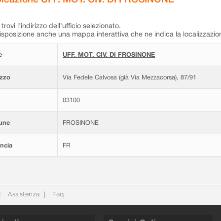
trovi l'indirizzo dell'ufficio selezionato.
isposizione anche una mappa interattiva che ne indica la localizzazio
e
UFF. MOT. CIV. DI FROSINONE
izzo
Via Fedele Calvosa (già Via Mezzacorsa), 87/91
03100
une
FROSINONE
ncia
FR
Assistenza
Faq