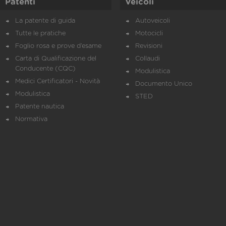
Patenti
Veicoli
La patente di guida
Autoveicoli
Tutte le pratiche
Motocicli
Foglio rosa e prove d’esame
Revisioni
Carta di Qualificazione del
Collaudi
Conducente (CQC)
Modulistica
Medici Certificatori - Novità
Documento Unico
Modulistica
STED
Patente nautica
Normativa