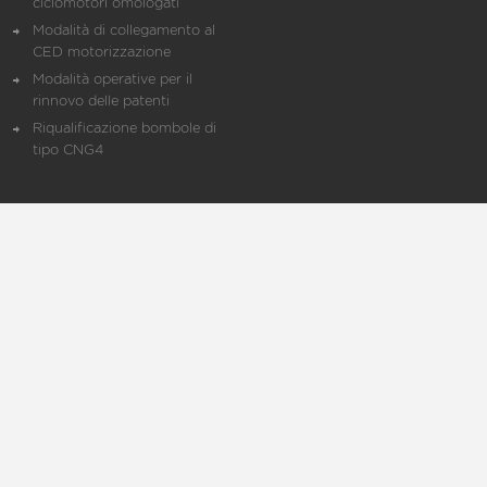
ciclomotori omologati
Modalità di collegamento al
CED motorizzazione
Modalità operative per il
rinnovo delle patenti
Riqualificazione bombole di
tipo CNG4