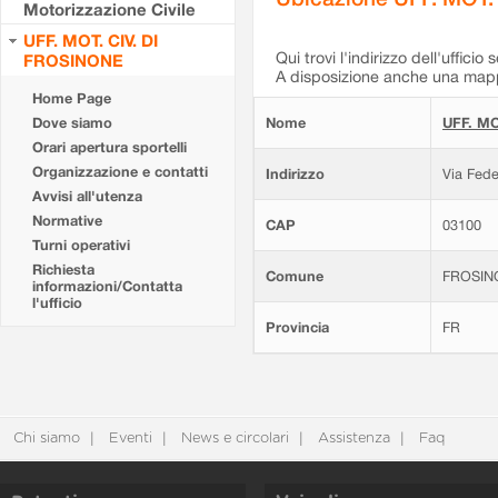
Motorizzazione Civile
UFF. MOT. CIV. DI
Qui trovi l'indirizzo dell'ufficio 
FROSINONE
A disposizione anche una mappa
Home Page
Dove siamo
Nome
UFF. MO
Orari apertura sportelli
Organizzazione e contatti
Indirizzo
Via Fede
Avvisi all'utenza
Normative
CAP
03100
Turni operativi
Richiesta
Comune
FROSIN
informazioni/Contatta
l'ufficio
Provincia
FR
Chi siamo
Eventi
News e circolari
Assistenza
Faq