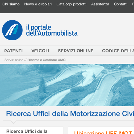
Chi siamo
News e circolari
Catalogo prodotti
Assistenza
Contatti
PATENTI
VEICOLI
SERVIZI ONLINE
CODICE DELL
Servizi online
//
Ricerca e Gestione UMC
Ricerca Uffici della Motorizzazione Civi
Ricerca Uffici della
Ubicazione UFF. MOT.