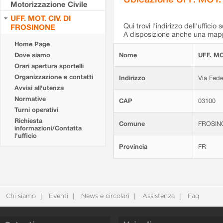
Motorizzazione Civile
UFF. MOT. CIV. DI
Qui trovi l'indirizzo dell'ufficio 
FROSINONE
A disposizione anche una mappa
Home Page
Dove siamo
Nome
UFF. MO
Orari apertura sportelli
Organizzazione e contatti
Indirizzo
Via Fede
Avvisi all'utenza
Normative
CAP
03100
Turni operativi
Richiesta
Comune
FROSIN
informazioni/Contatta
l'ufficio
Provincia
FR
Chi siamo
Eventi
News e circolari
Assistenza
Faq