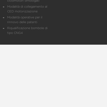
ciclomotori omologati
Modalità di collegamento al
CED motorizzazione
Modalità operative per il
rinnovo delle patenti
Riqualificazione bombole di
tipo CNG4