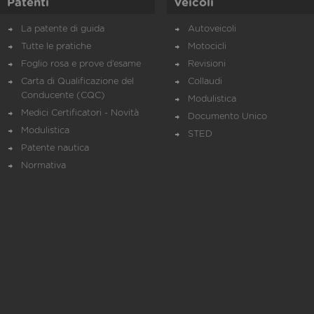
Patenti
Veicoli
La patente di guida
Autoveicoli
Tutte le pratiche
Motocicli
Foglio rosa e prove d’esame
Revisioni
Carta di Qualificazione del
Collaudi
Conducente (CQC)
Modulistica
Medici Certificatori - Novità
Documento Unico
Modulistica
STED
Patente nautica
Normativa