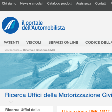
Chi siamo
News e circolari
Catalogo prodotti
Assistenza
Contatti
PATENTI
VEICOLI
SERVIZI ONLINE
CODICE DELL
Servizi online
//
Ricerca e Gestione UMC
Ricerca Uffici della Motorizzazione Civi
Ricerca Uffici della
Ubicazione UFF. MOT.