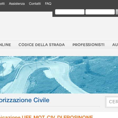
otti
Assistenza
Contatti
FAQ
NLINE
CODICE DELLA STRADA
PROFESSIONISTI
AU
orizzazione Civile
icazione UFF. MOT. CIV. DI FROSINONE