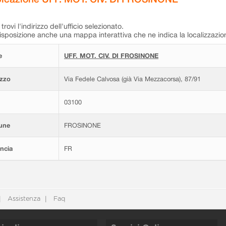
trovi l'indirizzo dell'ufficio selezionato.
isposizione anche una mappa interattiva che ne indica la localizzazio
e
UFF. MOT. CIV. DI FROSINONE
izzo
Via Fedele Calvosa (già Via Mezzacorsa), 87/91
03100
une
FROSINONE
ncia
FR
Assistenza
Faq