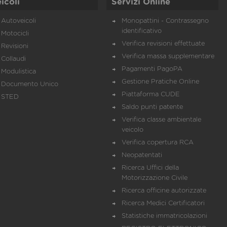
icoli
Servizi Online
Autoveicoli
Monopattini - Contrassegno
identificativo
Motocicli
Verifica revisioni effettuate
Revisioni
Verifica massa supplementare
Collaudi
Pagamenti PagoPA
Modulistica
Gestione Pratiche Online
Documento Unico
Piattaforma CUDE
STED
Saldo punti patente
Verifica classe ambientale
veicolo
Verifica copertura RCA
Neopatentati
Ricerca Uffici della
Motorizzazione Civile
Ricerca officine autorizzate
Ricerca Medici Certificatori
Statistiche immatricolazioni