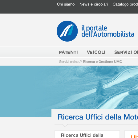
Chi siamo
News e circolari
Catalogo prod
PATENTI
VEICOLI
SERVIZI O
Servizi online
//
Ricerca e Gestione UMC
Ricerca Uffici della Mot
Ricerca Uffici della
Ub