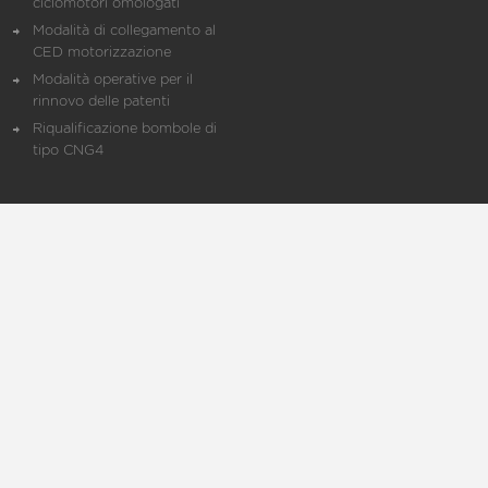
ciclomotori omologati
Modalità di collegamento al
CED motorizzazione
Modalità operative per il
rinnovo delle patenti
Riqualificazione bombole di
tipo CNG4