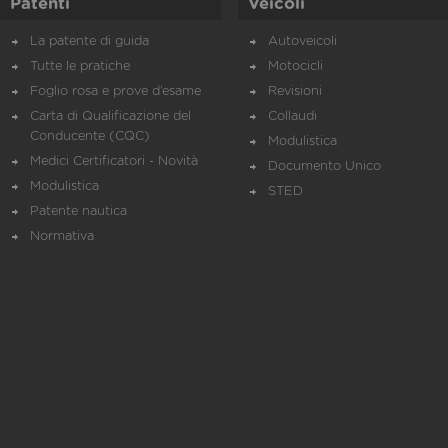
Patenti
Veicoli
La patente di guida
Autoveicoli
Tutte le pratiche
Motocicli
Foglio rosa e prove d’esame
Revisioni
Carta di Qualificazione del
Collaudi
Conducente (CQC)
Modulistica
Medici Certificatori - Novità
Documento Unico
Modulistica
STED
Patente nautica
Normativa