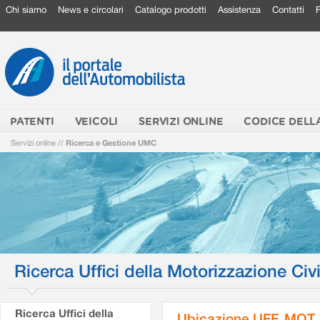
Chi siamo
News e circolari
Catalogo prodotti
Assistenza
Contatti
PATENTI
VEICOLI
SERVIZI ONLINE
CODICE DELL
Servizi online
//
Ricerca e Gestione UMC
Ricerca Uffici della Motorizzazione Civi
Ricerca Uffici della
Ubicazione UFF. MOT.