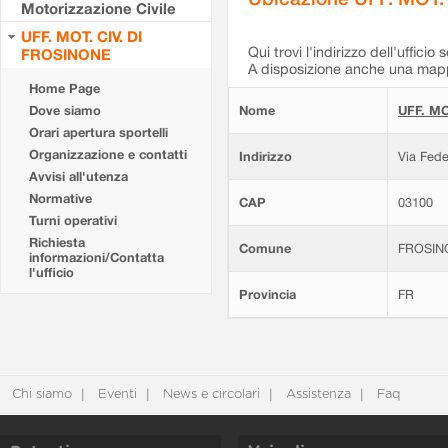
Motorizzazione Civile
UFF. MOT. CIV. DI
Qui trovi l'indirizzo dell'ufficio 
FROSINONE
A disposizione anche una mappa
Home Page
Dove siamo
Nome
UFF. MO
Orari apertura sportelli
Organizzazione e contatti
Indirizzo
Via Fede
Avvisi all'utenza
Normative
CAP
03100
Turni operativi
Richiesta
Comune
FROSIN
informazioni/Contatta
l'ufficio
Provincia
FR
Chi siamo
Eventi
News e circolari
Assistenza
Faq