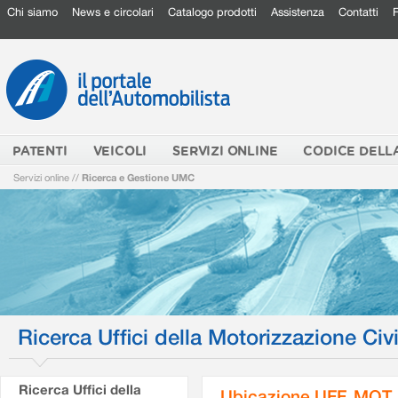
Chi siamo
News e circolari
Catalogo prodotti
Assistenza
Contatti
PATENTI
VEICOLI
SERVIZI ONLINE
CODICE DELL
Servizi online
//
Ricerca e Gestione UMC
Ricerca Uffici della Motorizzazione Civi
Ricerca Uffici della
Ubicazione UFF. MOT.