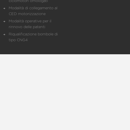
ciclomotori omologati
Modalità di collegamento al
CED motorizzazione
Modalità operative per il
rinnovo delle patenti
Riqualificazione bombole di
tipo CNG4