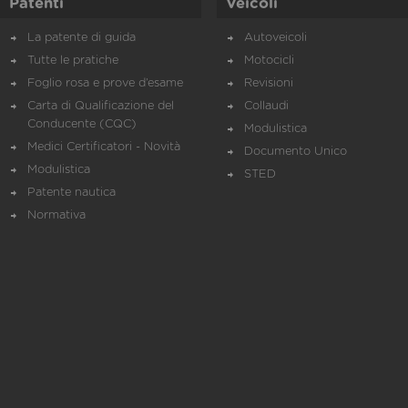
Patenti
Veicoli
La patente di guida
Autoveicoli
Tutte le pratiche
Motocicli
Foglio rosa e prove d’esame
Revisioni
Carta di Qualificazione del
Collaudi
Conducente (CQC)
Modulistica
Medici Certificatori - Novità
Documento Unico
Modulistica
STED
Patente nautica
Normativa