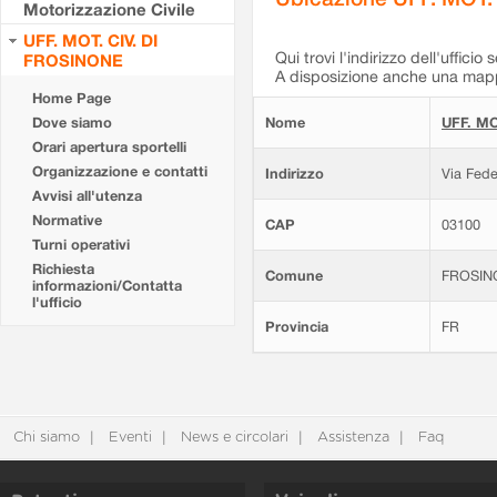
Motorizzazione Civile
UFF. MOT. CIV. DI
Qui trovi l'indirizzo dell'ufficio 
FROSINONE
A disposizione anche una mappa
Home Page
Dove siamo
Nome
UFF. MO
Orari apertura sportelli
Organizzazione e contatti
Indirizzo
Via Fede
Avvisi all'utenza
Normative
CAP
03100
Turni operativi
Richiesta
Comune
FROSIN
informazioni/Contatta
l'ufficio
Provincia
FR
Chi siamo
Eventi
News e circolari
Assistenza
Faq