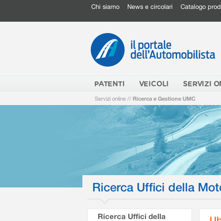
Chi siamo
News e circolari
Catalogo prod
PATENTI
VEICOLI
SERVIZI O
Servizi online
//
Ricerca e Gestione UMC
Ricerca Uffici della Mot
Ricerca Uffici della
Ub