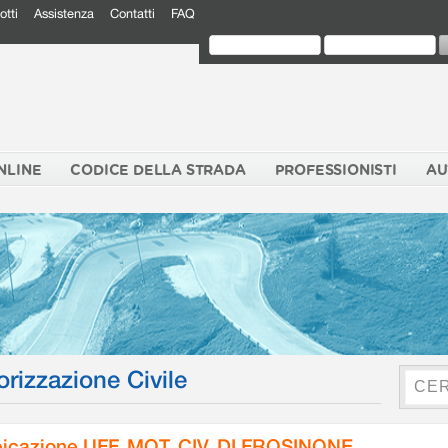
otti
Assistenza
Contatti
FAQ
NLINE
CODICE DELLA STRADA
PROFESSIONISTI
AU
orizzazione Civile
icazione UFF. MOT. CIV. DI FROSINONE