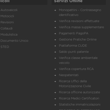
icoli
Servizi Online
Autoveicoli
Monopattini - Contrassegno
identificativo
Motocicli
Verifica revisioni effettuate
Revisioni
Verifica massa supplementare
Collaudi
Pagamenti PagoPA
Modulistica
Gestione Pratiche Online
Documento Unico
Piattaforma CUDE
STED
Saldo punti patente
Verifica classe ambientale
veicolo
Verifica copertura RCA
Neopatentati
Ricerca Uffici della
Motorizzazione Civile
Ricerca officine autorizzate
Ricerca Medici Certificatori
Statistiche immatricolazioni