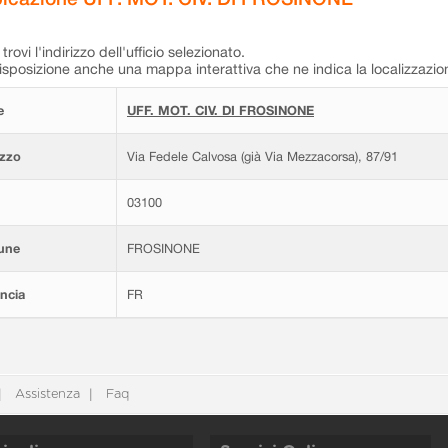
trovi l'indirizzo dell'ufficio selezionato.
isposizione anche una mappa interattiva che ne indica la localizzazio
e
UFF. MOT. CIV. DI FROSINONE
izzo
Via Fedele Calvosa (già Via Mezzacorsa), 87/91
03100
une
FROSINONE
ncia
FR
Assistenza
Faq