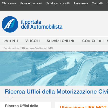
Chi siamo
News e circolari
Catalogo prodotti
Assistenza
Contatti
PATENTI
VEICOLI
SERVIZI ONLINE
CODICE DELL
Servizi online
//
Ricerca e Gestione UMC
Ricerca Uffici della Motorizzazione Civi
Ricerca Uffici della
Ubicazione UFF. MOT.