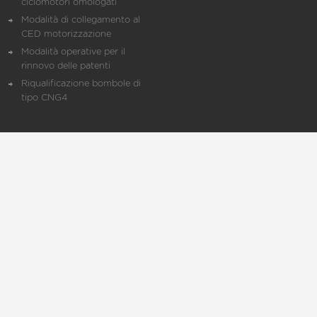
ciclomotori omologati
Modalità di collegamento al
CED motorizzazione
Modalità operative per il
rinnovo delle patenti
Riqualificazione bombole di
tipo CNG4