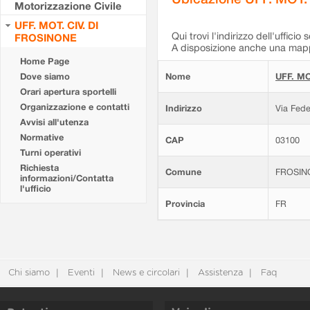
Motorizzazione Civile
UFF. MOT. CIV. DI
Qui trovi l'indirizzo dell'ufficio 
FROSINONE
A disposizione anche una mappa
Home Page
Dove siamo
Nome
UFF. MO
Orari apertura sportelli
Organizzazione e contatti
Indirizzo
Via Fede
Avvisi all'utenza
Normative
CAP
03100
Turni operativi
Richiesta
Comune
FROSIN
informazioni/Contatta
l'ufficio
Provincia
FR
Chi siamo
Eventi
News e circolari
Assistenza
Faq