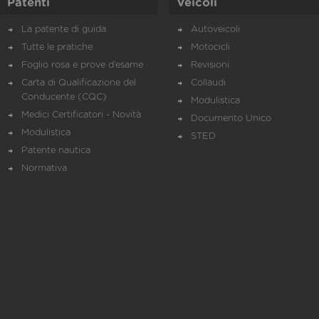
Patenti
Veicoli
La patente di guida
Autoveicoli
Tutte le pratiche
Motocicli
Foglio rosa e prove d’esame
Revisioni
Carta di Qualificazione del
Collaudi
Conducente (CQC)
Modulistica
Medici Certificatori - Novità
Documento Unico
Modulistica
STED
Patente nautica
Normativa