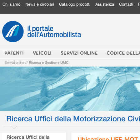
Chi siamo
News e circolari
Catalogo prodotti
Assistenza
Contatti
PATENTI
VEICOLI
SERVIZI ONLINE
CODICE DELL
Servizi online
//
Ricerca e Gestione UMC
Ricerca Uffici della Motorizzazione Civi
Ricerca Uffici della
Ubicazione UFF. MOT.