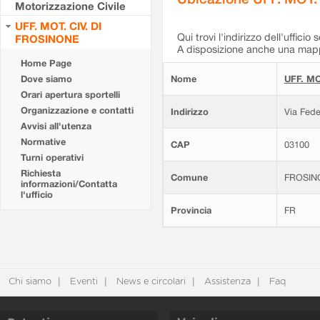
Motorizzazione Civile
UFF. MOT. CIV. DI
Qui trovi l'indirizzo dell'ufficio 
FROSINONE
A disposizione anche una mappa
Home Page
Dove siamo
Nome
UFF. MO
Orari apertura sportelli
Organizzazione e contatti
Indirizzo
Via Fede
Avvisi all'utenza
Normative
CAP
03100
Turni operativi
Richiesta
Comune
FROSIN
informazioni/Contatta
l'ufficio
Provincia
FR
Chi siamo
Eventi
News e circolari
Assistenza
Faq