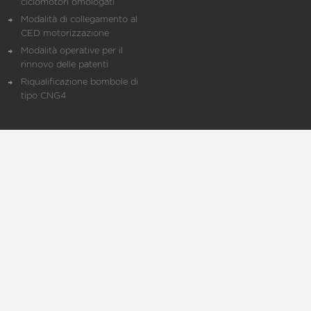
ciclomotori omologati
Modalità di collegamento al
CED motorizzazione
Modalità operative per il
rinnovo delle patenti
Riqualificazione bombole di
tipo CNG4