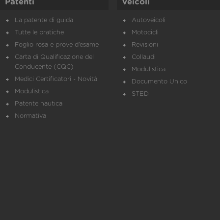
Patenti
Veicoli
La patente di guida
Autoveicoli
Tutte le pratiche
Motocicli
Foglio rosa e prove d’esame
Revisioni
Carta di Qualificazione del
Collaudi
Conducente (CQC)
Modulistica
Medici Certificatori - Novità
Documento Unico
Modulistica
STED
Patente nautica
Normativa