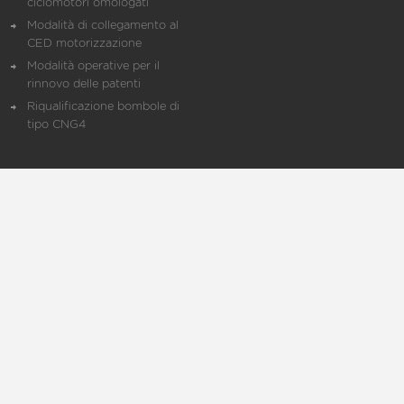
ciclomotori omologati
Modalità di collegamento al
CED motorizzazione
Modalità operative per il
rinnovo delle patenti
Riqualificazione bombole di
tipo CNG4