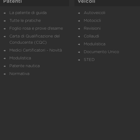
Patenti
Veicoli
La patente di guida
Autoveicoli
Tutte le pratiche
Motocicli
Foglio rosa e prove d’esame
Revisioni
Carta di Qualificazione del
Collaudi
Conducente (CQC)
Modulistica
Medici Certificatori - Novità
Documento Unico
Modulistica
STED
Patente nautica
Normativa