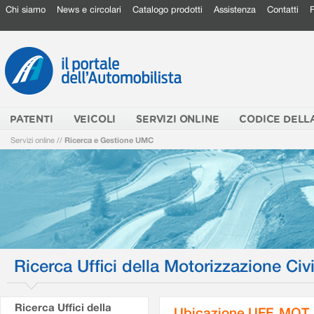
Chi siamo
News e circolari
Catalogo prodotti
Assistenza
Contatti
PATENTI
VEICOLI
SERVIZI ONLINE
CODICE DELL
Servizi online
//
Ricerca e Gestione UMC
Ricerca Uffici della Motorizzazione Civi
Ricerca Uffici della
Ubicazione UFF. MOT.