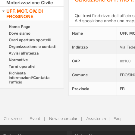
Motorizzazione Civile
UFF. MOT. CIV. DI
Qui trovi l'indirizzo dell'ufficio 
FROSINONE
A disposizione anche una mappa
Home Page
Dove siamo
Nome
UFF. MO
Orari apertura sportelli
Organizzazione e contatti
Indirizzo
Via Fede
Avvisi all'utenza
Normative
CAP
03100
Turni operativi
Richiesta
Comune
FROSIN
informazioni/Contatta
l'ufficio
Provincia
FR
Chi siamo
Eventi
News e circolari
Assistenza
Faq