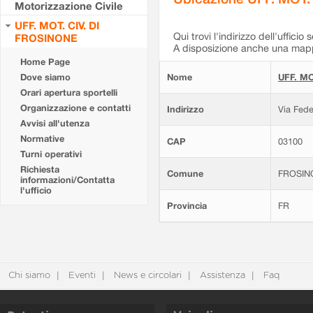
Motorizzazione Civile
UFF. MOT. CIV. DI
Qui trovi l'indirizzo dell'ufficio 
FROSINONE
A disposizione anche una mappa
Home Page
Dove siamo
Nome
UFF. MO
Orari apertura sportelli
Organizzazione e contatti
Indirizzo
Via Fede
Avvisi all'utenza
Normative
CAP
03100
Turni operativi
Richiesta
Comune
FROSIN
informazioni/Contatta
l'ufficio
Provincia
FR
Chi siamo
Eventi
News e circolari
Assistenza
Faq