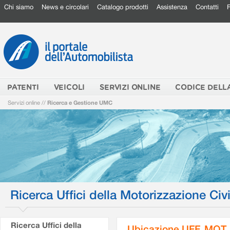
Chi siamo
News e circolari
Catalogo prodotti
Assistenza
Contatti
PATENTI
VEICOLI
SERVIZI ONLINE
CODICE DELL
Servizi online
//
Ricerca e Gestione UMC
Ricerca Uffici della Motorizzazione Civi
Ricerca Uffici della
Ubicazione UFF. MOT.