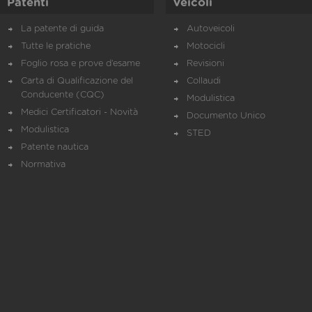
Patenti
Veicoli
La patente di guida
Autoveicoli
Tutte le pratiche
Motocicli
Foglio rosa e prove d’esame
Revisioni
Carta di Qualificazione del
Collaudi
Conducente (CQC)
Modulistica
Medici Certificatori - Novità
Documento Unico
Modulistica
STED
Patente nautica
Normativa