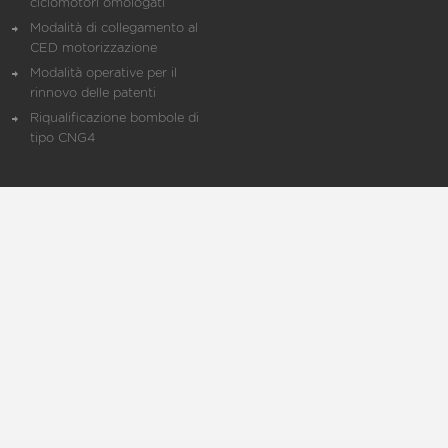
ciclomotori omologati
Modalità di collegamento al
CED motorizzazione
Modalità operative per il
rinnovo delle patenti
Riqualificazione bombole di
tipo CNG4