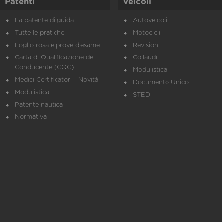
Patenti
Veicoli
La patente di guida
Autoveicoli
Tutte le pratiche
Motocicli
Foglio rosa e prove d’esame
Revisioni
Carta di Qualificazione del
Collaudi
Conducente (CQC)
Modulistica
Medici Certificatori - Novità
Documento Unico
Modulistica
STED
Patente nautica
Normativa