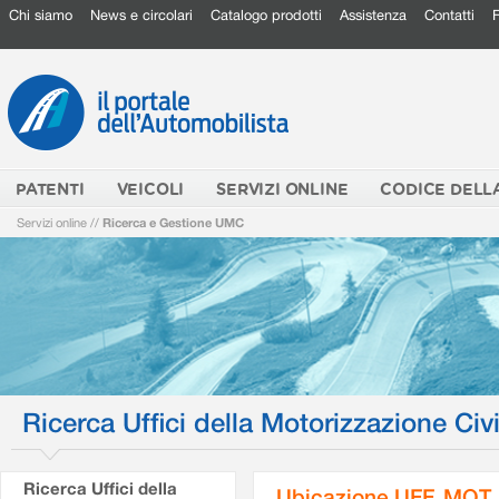
Chi siamo
News e circolari
Catalogo prodotti
Assistenza
Contatti
PATENTI
VEICOLI
SERVIZI ONLINE
CODICE DELL
Servizi online
//
Ricerca e Gestione UMC
Ricerca Uffici della Motorizzazione Civi
Ricerca Uffici della
Ubicazione UFF. MOT.