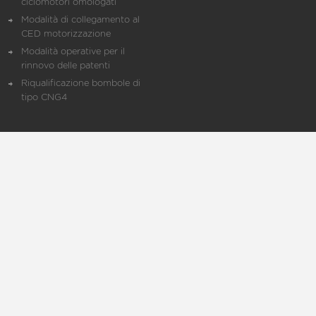
ciclomotori omologati
Modalità di collegamento al
CED motorizzazione
Modalità operative per il
rinnovo delle patenti
Riqualificazione bombole di
tipo CNG4