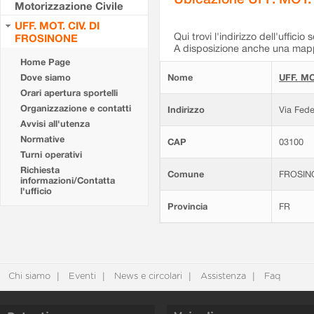
Motorizzazione Civile
UFF. MOT. CIV. DI
Qui trovi l'indirizzo dell'ufficio 
FROSINONE
A disposizione anche una mappa
Home Page
Dove siamo
Nome
UFF. MO
Orari apertura sportelli
Organizzazione e contatti
Indirizzo
Via Fede
Avvisi all'utenza
Normative
CAP
03100
Turni operativi
Richiesta
Comune
FROSIN
informazioni/Contatta
l'ufficio
Provincia
FR
Chi siamo
Eventi
News e circolari
Assistenza
Faq