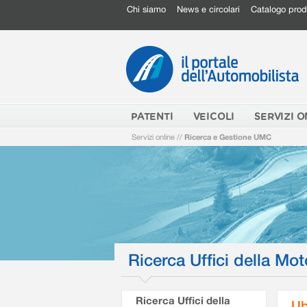
Chi siamo
News e circolari
Catalogo prod
PATENTI
VEICOLI
SERVIZI O
Servizi online
//
Ricerca e Gestione UMC
Ricerca Uffici della Mot
Ricerca Uffici della
Ub