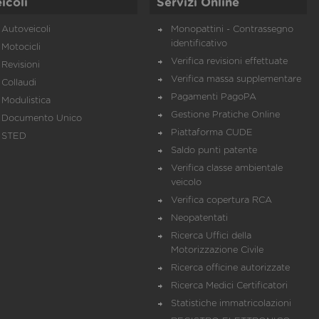
icoli
Servizi Online
Autoveicoli
Monopattini - Contrassegno
identificativo
Motocicli
Verifica revisioni effettuate
Revisioni
Verifica massa supplementare
Collaudi
Pagamenti PagoPA
Modulistica
Gestione Pratiche Online
Documento Unico
Piattaforma CUDE
STED
Saldo punti patente
Verifica classe ambientale
veicolo
Verifica copertura RCA
Neopatentati
Ricerca Uffici della
Motorizzazione Civile
Ricerca officine autorizzate
Ricerca Medici Certificatori
Statistiche immatricolazioni