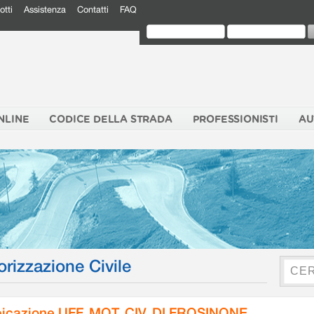
otti
Assistenza
Contatti
FAQ
NLINE
CODICE DELLA STRADA
PROFESSIONISTI
AU
orizzazione Civile
icazione UFF. MOT. CIV. DI FROSINONE