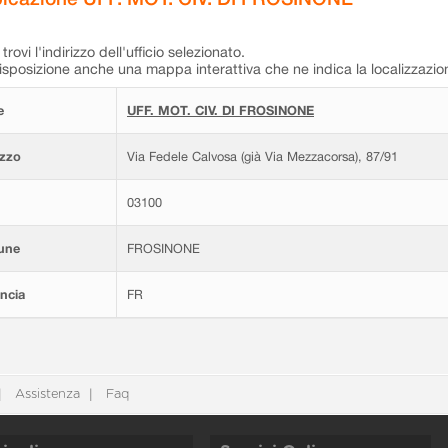
trovi l'indirizzo dell'ufficio selezionato.
isposizione anche una mappa interattiva che ne indica la localizzazio
e
UFF. MOT. CIV. DI FROSINONE
izzo
Via Fedele Calvosa (già Via Mezzacorsa), 87/91
03100
une
FROSINONE
ncia
FR
Assistenza
Faq