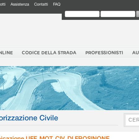
otti
Assistenza
Contatti
FAQ
NLINE
CODICE DELLA STRADA
PROFESSIONISTI
AU
orizzazione Civile
icazione UFF. MOT. CIV. DI FROSINONE