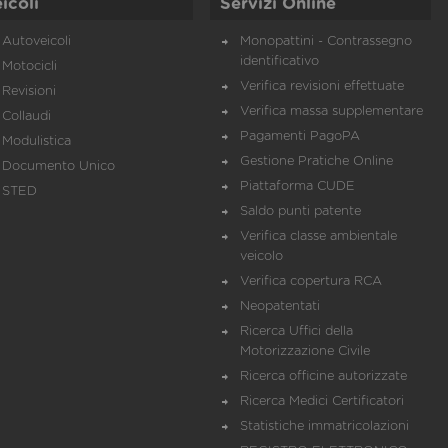
icoli
Servizi Online
Autoveicoli
Monopattini - Contrassegno
identificativo
Motocicli
Verifica revisioni effettuate
Revisioni
Verifica massa supplementare
Collaudi
Pagamenti PagoPA
Modulistica
Gestione Pratiche Online
Documento Unico
Piattaforma CUDE
STED
Saldo punti patente
Verifica classe ambientale
veicolo
Verifica copertura RCA
Neopatentati
Ricerca Uffici della
Motorizzazione Civile
Ricerca officine autorizzate
Ricerca Medici Certificatori
Statistiche immatricolazioni