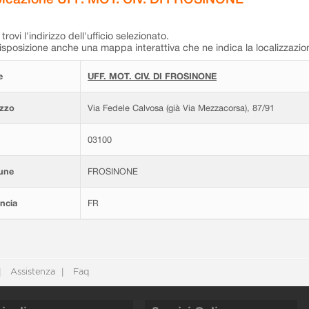
trovi l'indirizzo dell'ufficio selezionato.
isposizione anche una mappa interattiva che ne indica la localizzazio
e
UFF. MOT. CIV. DI FROSINONE
izzo
Via Fedele Calvosa (già Via Mezzacorsa), 87/91
03100
une
FROSINONE
ncia
FR
Assistenza
Faq