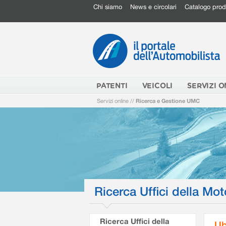
Chi siamo
News e circolari
Catalogo prod
PATENTI
VEICOLI
SERVIZI O
Servizi online
//
Ricerca e Gestione UMC
Ricerca Uffici della Mot
Ricerca Uffici della
Ub