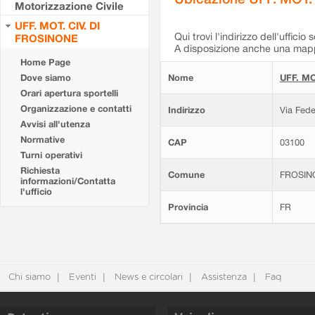
Motorizzazione Civile
UFF. MOT. CIV. DI
Qui trovi l'indirizzo dell'ufficio 
FROSINONE
A disposizione anche una mappa
Home Page
Dove siamo
Nome
UFF. MO
Orari apertura sportelli
Organizzazione e contatti
Indirizzo
Via Fede
Avvisi all'utenza
Normative
CAP
03100
Turni operativi
Richiesta
Comune
FROSIN
informazioni/Contatta
l'ufficio
Provincia
FR
Chi siamo
Eventi
News e circolari
Assistenza
Faq