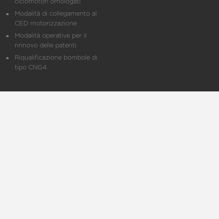
ciclomotori omologati
Modalità di collegamento al
CED motorizzazione
Modalità operative per il
rinnovo delle patenti
Riqualificazione bombole di
tipo CNG4