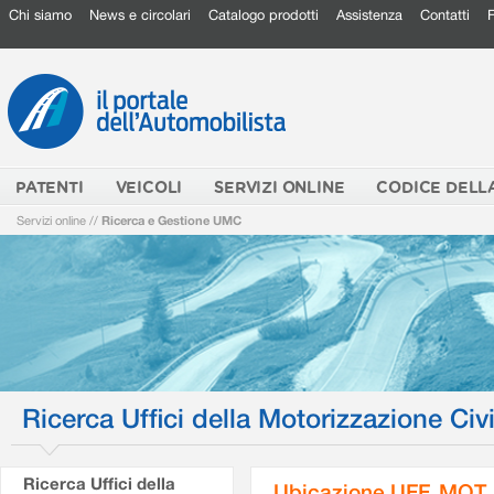
Chi siamo
News e circolari
Catalogo prodotti
Assistenza
Contatti
PATENTI
VEICOLI
SERVIZI ONLINE
CODICE DELL
Servizi online
//
Ricerca e Gestione UMC
Ricerca Uffici della Motorizzazione Civi
Ricerca Uffici della
Ubicazione UFF. MOT.