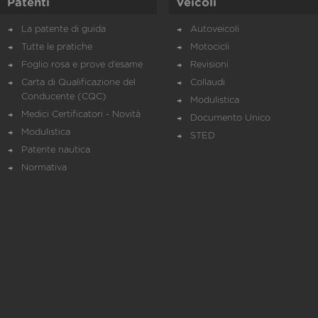
Patenti
Veicoli
La patente di guida
Autoveicoli
Tutte le pratiche
Motocicli
Foglio rosa e prove d’esame
Revisioni
Carta di Qualificazione del
Collaudi
Conducente (CQC)
Modulistica
Medici Certificatori - Novità
Documento Unico
Modulistica
STED
Patente nautica
Normativa