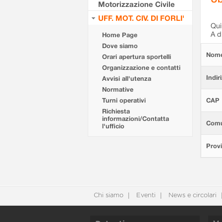
Motorizzazione Civile
UFF. MOT. CIV. DI FORLI'
Qui 
A d
Home Page
Dove siamo
Nom
Orari apertura sportelli
Organizzazione e contatti
Indir
Avvisi all'utenza
Normative
Turni operativi
CAP
Richiesta
informazioni/Contatta
Com
l'ufficio
Provi
Chi siamo
Eventi
News e circolari