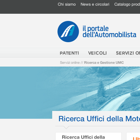
Chi siamo
News e circolari
Catalogo prod
PATENTI
VEICOLI
SERVIZI O
Servizi online
//
Ricerca e Gestione UMC
Ricerca Uffici della Mot
Ricerca Uffici della
Ub