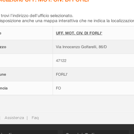
trovi l'indirizzo dell'ufficio selezionato.
isposizione anche una mappa interattiva che ne indica la localizzazio
e
UFF. MOT. CIV. DI FORLI'
izzo
Via Innocenzo Golfarelli, 86/D
47122
une
FORLI'
ncia
FO
Assistenza
Faq