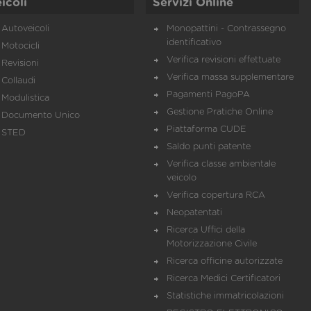
icoli
Servizi Online
Autoveicoli
Monopattini - Contrassegno
identificativo
Motocicli
Verifica revisioni effettuate
Revisioni
Verifica massa supplementare
Collaudi
Pagamenti PagoPA
Modulistica
Gestione Pratiche Online
Documento Unico
Piattaforma CUDE
STED
Saldo punti patente
Verifica classe ambientale
veicolo
Verifica copertura RCA
Neopatentati
Ricerca Uffici della
Motorizzazione Civile
Ricerca officine autorizzate
Ricerca Medici Certificatori
Statistiche immatricolazioni