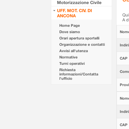
Motorizzazione Civile
UFF. MOT. CIV. DI
Qui 
ANCONA
A d
Home Page
Dove siamo
Nom
Orari apertura sportelli
Organizzazione e contatti
Indir
Avvisi all'utenza
Normative
CAP
Turni operativi
Richiesta
Com
informazioni/Contatta
l'ufficio
Provi
Nom
Indir
CAP