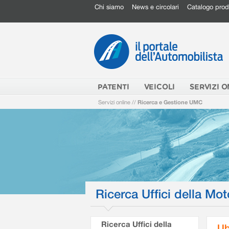
Chi siamo
News e circolari
Catalogo prod
PATENTI
VEICOLI
SERVIZI O
Servizi online
//
Ricerca e Gestione UMC
Ricerca Uffici della Mot
Ricerca Uffici della
Ub