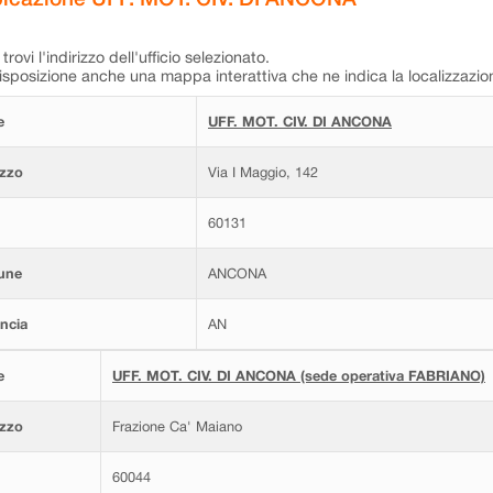
trovi l'indirizzo dell'ufficio selezionato.
isposizione anche una mappa interattiva che ne indica la localizzazio
e
UFF. MOT. CIV. DI ANCONA
izzo
Via I Maggio, 142
60131
une
ANCONA
ncia
AN
e
UFF. MOT. CIV. DI ANCONA (sede operativa FABRIANO)
izzo
Frazione Ca' Maiano
60044