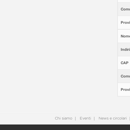
Com
Provi
Nom
Indir
CAP
Com
Provi
Chi siamo
Eventi
News e circolari