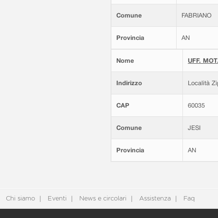
Comune
FABRIANO
Provincia
AN
Nome
UFF. MOT.
Indirizzo
Località Z
CAP
60035
Comune
JESI
Provincia
AN
Chi siamo
Eventi
News e circolari
Assistenza
Faq