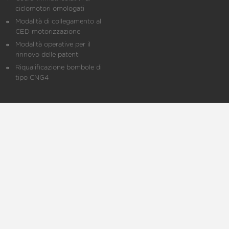
ciclomotori omologati
Modalità di collegamento al
CED motorizzazione
Modalità operative per il
rinnovo delle patenti
Riqualificazione bombole di
tipo CNG4