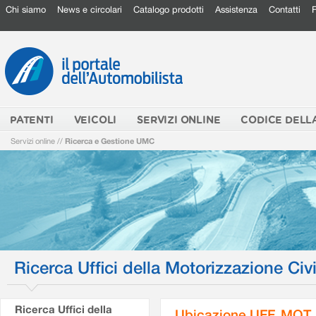
Chi siamo
News e circolari
Catalogo prodotti
Assistenza
Contatti
PATENTI
VEICOLI
SERVIZI ONLINE
CODICE DELL
Servizi online
//
Ricerca e Gestione UMC
Ricerca Uffici della Motorizzazione Civi
Ricerca Uffici della
Ubicazione UFF. MOT.