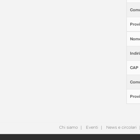
Com
Provi
Nom
Indir
CAP
Com
Provi
Chi siamo
Eventi
News e circolari