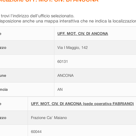
trovi l'indirizzo dell'ufficio selezionato.
isposizione anche una mappa interattiva che ne indica la localizzazio
e
UFF. MOT. CIV. DI ANCONA
izzo
Via I Maggio, 142
60131
une
ANCONA
ncia
AN
e
UFF. MOT. CIV. DI ANCONA (sede operativa FABRIANO)
izzo
Frazione Ca' Maiano
60044