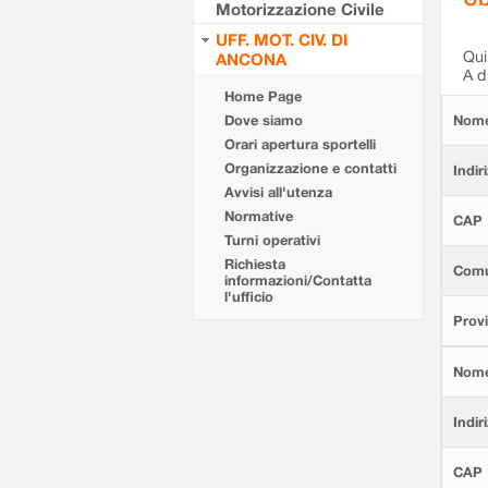
Motorizzazione Civile
UFF. MOT. CIV. DI
Qui 
ANCONA
A d
Home Page
Dove siamo
Nom
Orari apertura sportelli
Organizzazione e contatti
Indir
Avvisi all'utenza
Normative
CAP
Turni operativi
Richiesta
Com
informazioni/Contatta
l'ufficio
Provi
Nom
Indir
CAP