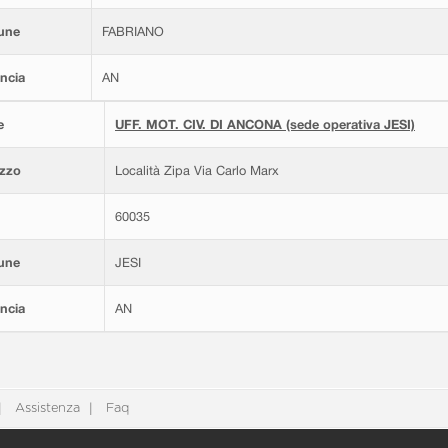
une
FABRIANO
ncia
AN
e
UFF. MOT. CIV. DI ANCONA (sede operativa JESI)
izzo
Località Zipa Via Carlo Marx
60035
une
JESI
ncia
AN
Assistenza
Faq