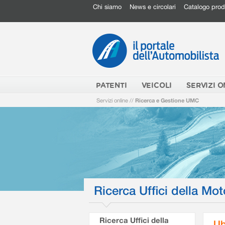
Chi siamo
News e circolari
Catalogo prod
PATENTI
VEICOLI
SERVIZI O
Servizi online
//
Ricerca e Gestione UMC
Ricerca Uffici della Mot
Ricerca Uffici della
Ub