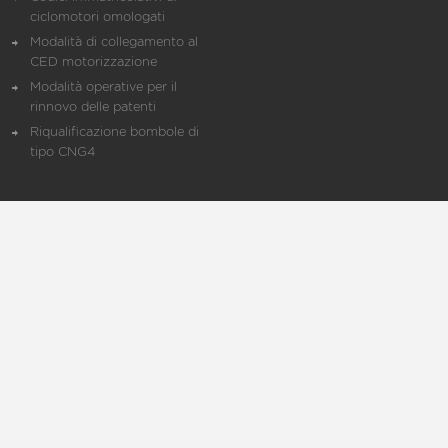
ciclomotori omologati
Modalità di collegamento al
CED motorizzazione
Modalità operative per il
rinnovo delle patenti
Riqualificazione bombole di
tipo CNG4