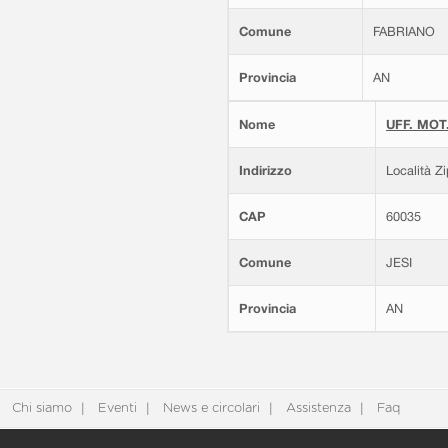
Comune
FABRIANO
Provincia
AN
Nome
UFF. MOT.
Indirizzo
Località Z
CAP
60035
Comune
JESI
Provincia
AN
Chi siamo
Eventi
News e circolari
Assistenza
Faq