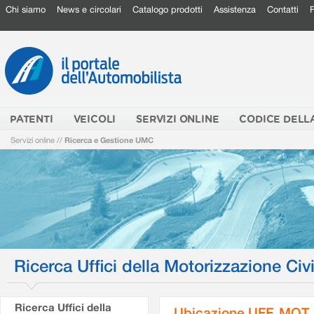
Chi siamo
News e circolari
Catalogo prodotti
Assistenza
Contatti
PATENTI
VEICOLI
SERVIZI ONLINE
CODICE DELL
Servizi online
//
Ricerca e Gestione UMC
Ricerca Uffici della Motorizzazione Civi
Ricerca Uffici della
Ubicazione UFF. MOT.