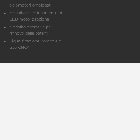
ciclomotori omologati
Modalità di collegamento al
CED motorizzazione
Modalità operative per il
rinnovo delle patenti
Riqualificazione bombole di
tipo CNG4