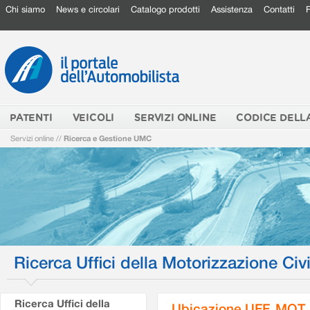
Chi siamo
News e circolari
Catalogo prodotti
Assistenza
Contatti
PATENTI
VEICOLI
SERVIZI ONLINE
CODICE DELL
Servizi online
//
Ricerca e Gestione UMC
Ricerca Uffici della Motorizzazione Civi
Ricerca Uffici della
Ubicazione UFF. MOT.