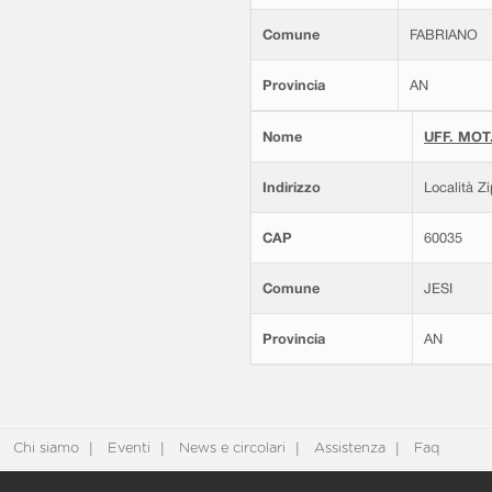
Comune
FABRIANO
Provincia
AN
Nome
UFF. MOT.
Indirizzo
Località Z
CAP
60035
Comune
JESI
Provincia
AN
Chi siamo
Eventi
News e circolari
Assistenza
Faq