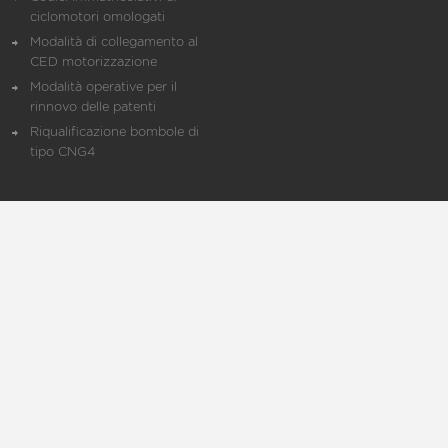
ciclomotori omologati
Modalità di collegamento al
CED motorizzazione
Modalità operative per il
rinnovo delle patenti
Riqualificazione bombole di
tipo CNG4