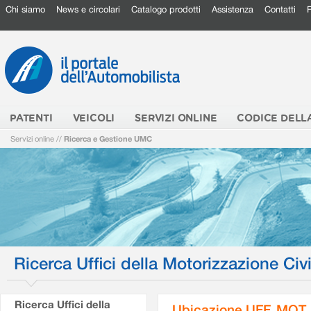
Chi siamo
News e circolari
Catalogo prodotti
Assistenza
Contatti
PATENTI
VEICOLI
SERVIZI ONLINE
CODICE DELL
Servizi online
//
Ricerca e Gestione UMC
Ricerca Uffici della Motorizzazione Civi
Ricerca Uffici della
Ubicazione UFF. MOT.