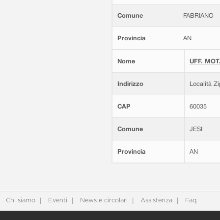
Comune
FABRIANO
Provincia
AN
Nome
UFF. MOT.
Indirizzo
Località Z
CAP
60035
Comune
JESI
Provincia
AN
Chi siamo
Eventi
News e circolari
Assistenza
Faq