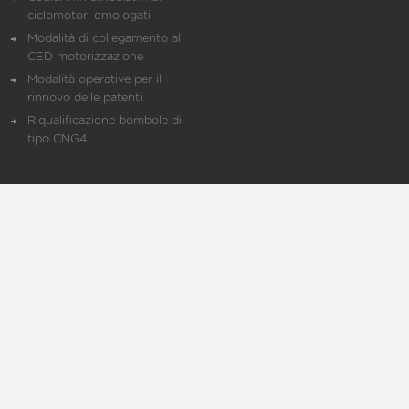
ciclomotori omologati
Modalità di collegamento al
CED motorizzazione
Modalità operative per il
rinnovo delle patenti
Riqualificazione bombole di
tipo CNG4