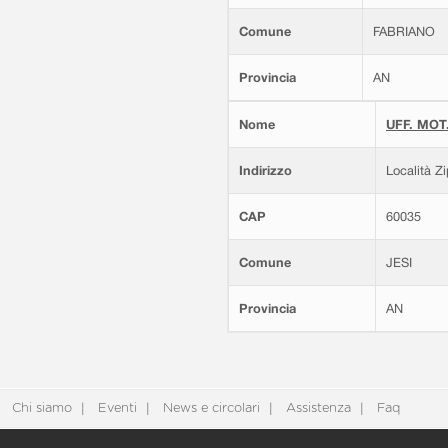
Comune
FABRIANO
Provincia
AN
Nome
UFF. MOT.
Indirizzo
Località Z
CAP
60035
Comune
JESI
Provincia
AN
Chi siamo
Eventi
News e circolari
Assistenza
Faq