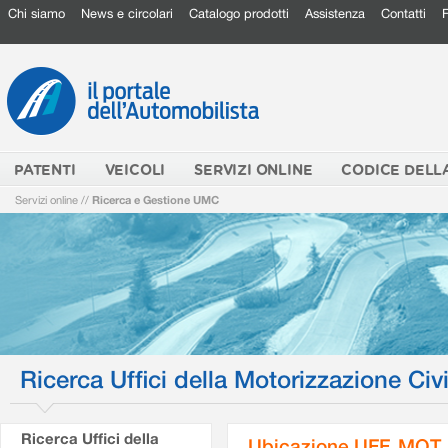
Chi siamo
News e circolari
Catalogo prodotti
Assistenza
Contatti
PATENTI
VEICOLI
SERVIZI ONLINE
CODICE DELL
Servizi online
//
Ricerca e Gestione UMC
Ricerca Uffici della Motorizzazione Civi
Ricerca Uffici della
Ubicazione UFF. MOT.