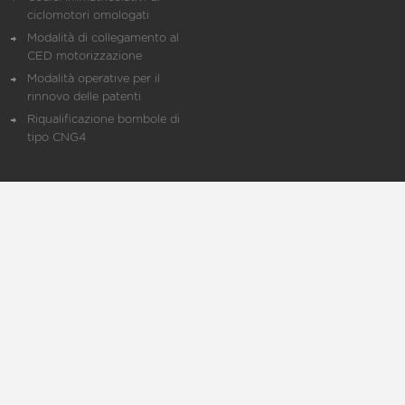
ciclomotori omologati
Modalità di collegamento al
CED motorizzazione
Modalità operative per il
rinnovo delle patenti
Riqualificazione bombole di
tipo CNG4