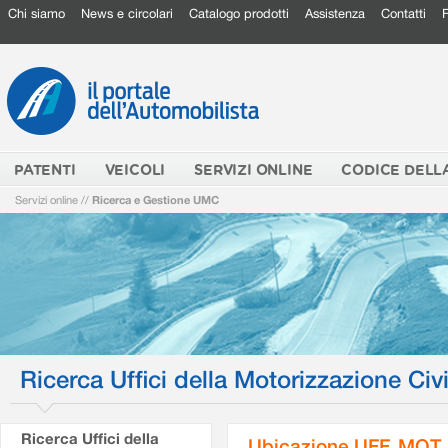
Chi siamo
News e circolari
Catalogo prodotti
Assistenza
Contatti
PATENTI
VEICOLI
SERVIZI ONLINE
CODICE DELL
Servizi online
//
Ricerca e Gestione UMC
Ricerca Uffici della Motorizzazione Civi
Ricerca Uffici della
Ubicazione UFF. MOT.