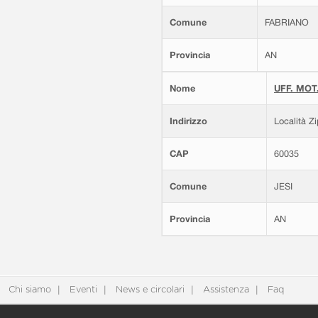
Comune
FABRIANO
Provincia
AN
Nome
UFF. MOT.
Indirizzo
Località Z
CAP
60035
Comune
JESI
Provincia
AN
Chi siamo
Eventi
News e circolari
Assistenza
Faq