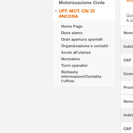
Motorizzazione Civile
UFF. MOT. CIV. DI
Qui 
ANCONA
A d
Home Page
Dove siamo
Nom
Orari apertura sportelli
Organizzazione e contatti
Indir
Avvisi all'utenza
Normative
CAP
Turni operativi
Richiesta
Com
informazioni/Contatta
l'ufficio
Provi
Nom
Indir
CAP