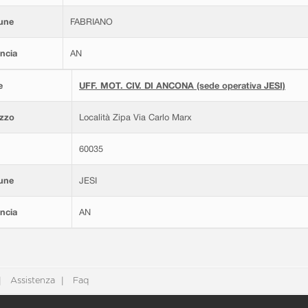
une
FABRIANO
ncia
AN
e
UFF. MOT. CIV. DI ANCONA (sede operativa JESI)
izzo
Località Zipa Via Carlo Marx
60035
une
JESI
ncia
AN
Assistenza
Faq