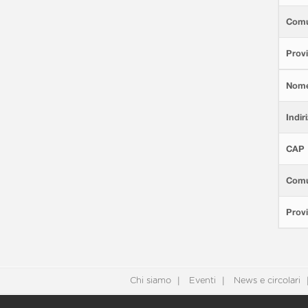
Com
Provi
Nom
Indir
CAP
Com
Provi
Chi siamo
Eventi
News e circolari