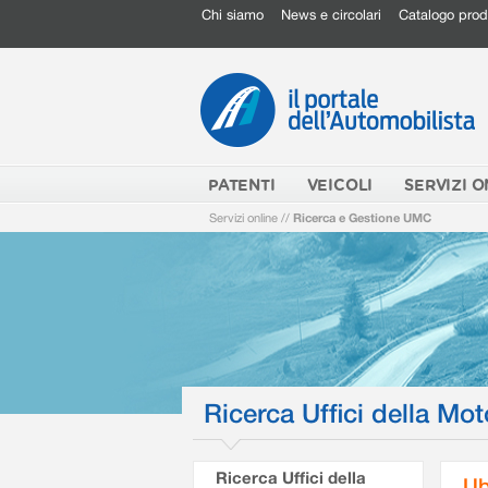
Chi siamo
News e circolari
Catalogo prod
PATENTI
VEICOLI
SERVIZI O
Servizi online
//
Ricerca e Gestione UMC
Ricerca Uffici della Mot
Ricerca Uffici della
Ub