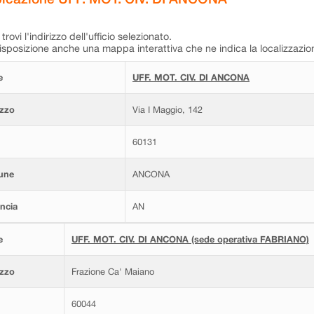
trovi l'indirizzo dell'ufficio selezionato.
isposizione anche una mappa interattiva che ne indica la localizzazio
e
UFF. MOT. CIV. DI ANCONA
izzo
Via I Maggio, 142
60131
une
ANCONA
ncia
AN
e
UFF. MOT. CIV. DI ANCONA (sede operativa FABRIANO)
izzo
Frazione Ca' Maiano
60044