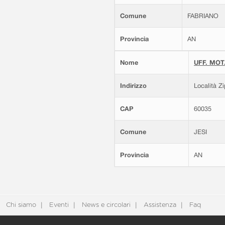
Comune
FABRIANO
Provincia
AN
Nome
UFF. MOT.
Indirizzo
Località Z
CAP
60035
Comune
JESI
Provincia
AN
Chi siamo
Eventi
News e circolari
Assistenza
Faq