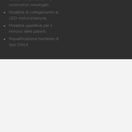
ciclomotori omologati
Modalità di collegamento al
CED motorizzazione
Modalità operative per il
rinnovo delle patenti
Riqualificazione bombole di
tipo CNG4