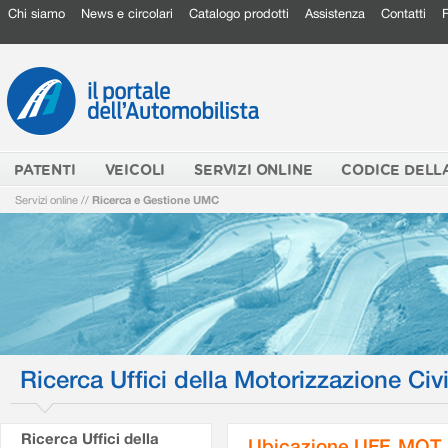
Chi siamo
News e circolari
Catalogo prodotti
Assistenza
Contatti
PATENTI
VEICOLI
SERVIZI ONLINE
CODICE DELL
Servizi online
//
Ricerca e Gestione UMC
Ricerca Uffici della Motorizzazione Civi
Ricerca Uffici della
Ubicazione UFF. MOT.