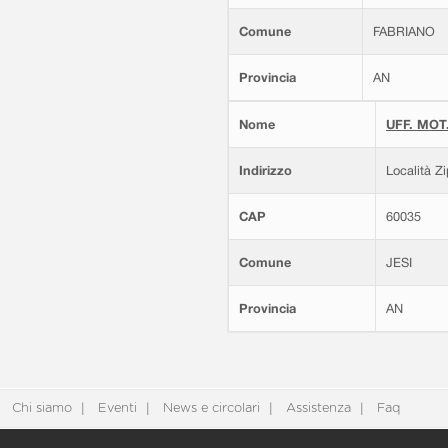
Comune
FABRIANO
Provincia
AN
Nome
UFF. MOT.
Indirizzo
Località Z
CAP
60035
Comune
JESI
Provincia
AN
Chi siamo
Eventi
News e circolari
Assistenza
Faq