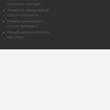
ciclomotori omologati
Modalità di collegamento al
CED motorizzazione
Modalità operative per il
rinnovo delle patenti
Riqualificazione bombole di
tipo CNG4