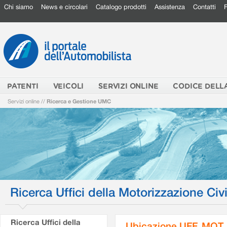
Chi siamo
News e circolari
Catalogo prodotti
Assistenza
Contatti
PATENTI
VEICOLI
SERVIZI ONLINE
CODICE DELL
Servizi online
//
Ricerca e Gestione UMC
Ricerca Uffici della Motorizzazione Civi
Ricerca Uffici della
Ubicazione UFF. MOT.