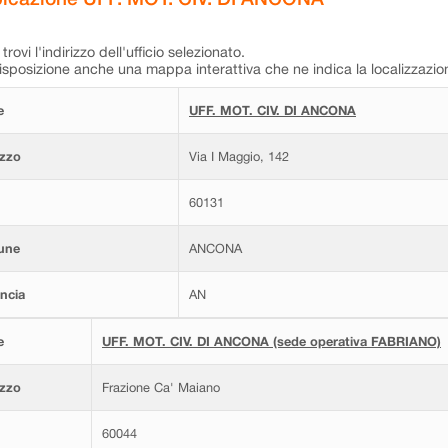
trovi l'indirizzo dell'ufficio selezionato.
isposizione anche una mappa interattiva che ne indica la localizzazio
e
UFF. MOT. CIV. DI ANCONA
izzo
Via I Maggio, 142
60131
une
ANCONA
ncia
AN
e
UFF. MOT. CIV. DI ANCONA (sede operativa FABRIANO)
izzo
Frazione Ca' Maiano
60044