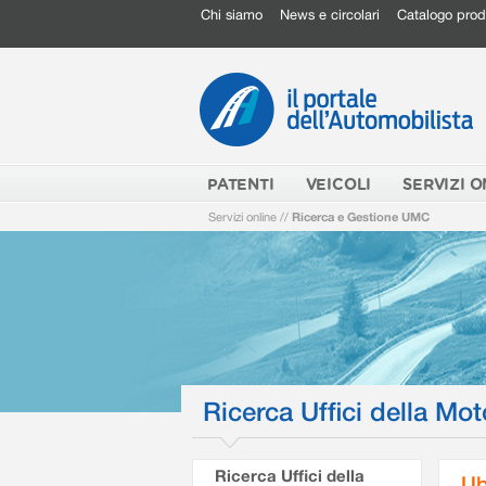
Chi siamo
News e circolari
Catalogo prod
PATENTI
VEICOLI
SERVIZI O
Servizi online
//
Ricerca e Gestione UMC
Ricerca Uffici della Mot
Ricerca Uffici della
Ub