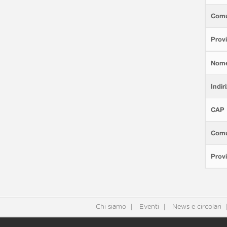
Com
Provi
Nom
Indir
CAP
Com
Provi
Chi siamo
Eventi
News e circolari