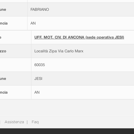
une
FABRIANO
ncia
AN
e
UFF. MOT. CIV. DI ANCONA (sede operativa JESI)
izzo
Località Zipa Via Carlo Marx
60035
une
JESI
ncia
AN
Assistenza
Faq