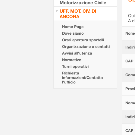
Motorizzazione Civile
UFF. MOT. CIV. DI
Qui 
ANCONA
A d
Home Page
Dove siamo
Nom
Orari apertura sportelli
Organizzazione e contatti
Indir
Avvisi all'utenza
Normative
CAP
Turni operativi
Richiesta
Com
informazioni/Contatta
l'ufficio
Provi
Nom
Indir
CAP