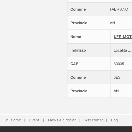
Comune
FABRIANO
Provincia
AN
Nome
UFF. MOT.
Indirizzo
Località Z
CAP
60035
Comune
JESI
Provincia
AN
Chi siamo
Eventi
News e circolari
Assistenza
Faq