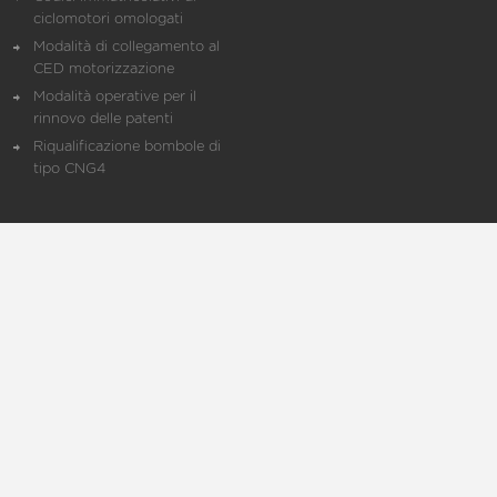
ciclomotori omologati
Modalità di collegamento al
CED motorizzazione
Modalità operative per il
rinnovo delle patenti
Riqualificazione bombole di
tipo CNG4