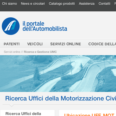
Chi siamo
News e circolari
Catalogo prodotti
Assistenza
Contatti
PATENTI
VEICOLI
SERVIZI ONLINE
CODICE DELL
Servizi online
//
Ricerca e Gestione UMC
Ricerca Uffici della Motorizzazione Civi
Ricerca Uffici della
Ubicazione UFF. MOT.