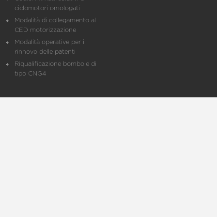
ciclomotori omologati
Modalità di collegamento al
CED motorizzazione
Modalità operative per il
rinnovo delle patenti
Riqualificazione bombole di
tipo CNG4