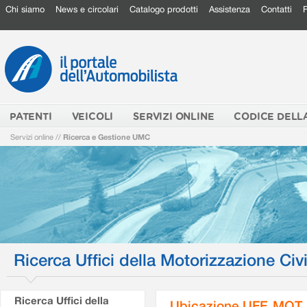
Chi siamo
News e circolari
Catalogo prodotti
Assistenza
Contatti
PATENTI
VEICOLI
SERVIZI ONLINE
CODICE DELL
Servizi online
//
Ricerca e Gestione UMC
Ricerca Uffici della Motorizzazione Civi
Ricerca Uffici della
Ubicazione UFF. MOT.