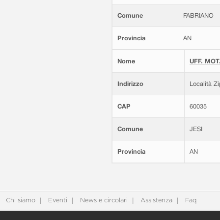
Comune
FABRIANO
Provincia
AN
Nome
UFF. MOT.
Indirizzo
Località Z
CAP
60035
Comune
JESI
Provincia
AN
Chi siamo
Eventi
News e circolari
Assistenza
Faq