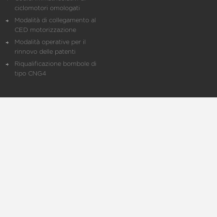
ciclomotori omologati
Modalità di collegamento al
CED motorizzazione
Modalità operative per il
rinnovo delle patenti
Riqualificazione bombole di
tipo CNG4