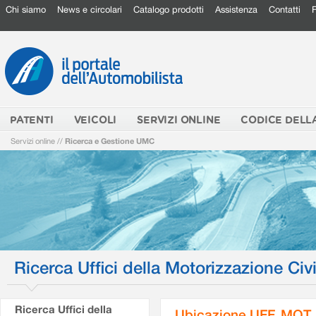
Chi siamo
News e circolari
Catalogo prodotti
Assistenza
Contatti
PATENTI
VEICOLI
SERVIZI ONLINE
CODICE DELL
Servizi online
//
Ricerca e Gestione UMC
Ricerca Uffici della Motorizzazione Civi
Ricerca Uffici della
Ubicazione UFF. MOT.