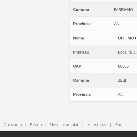
Comune
FABRIANO
Provincia
AN
Nome
UFF. MOT.
Indirizzo
Località Z
CAP
60035
Comune
JESI
Provincia
AN
Chi siamo
Eventi
News e circolari
Assistenza
Faq