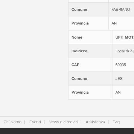
Comune
FABRIANO
Provincia
AN
Nome
UFF. MOT.
Indirizzo
Località Z
CAP
60035
Comune
JESI
Provincia
AN
Chi siamo
Eventi
News e circolari
Assistenza
Faq