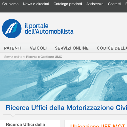
Chi siamo
News e circolari
Catalogo prodotti
Assistenza
Contatti
PATENTI
VEICOLI
SERVIZI ONLINE
CODICE DELL
Servizi online
//
Ricerca e Gestione UMC
Ricerca Uffici della Motorizzazione Civi
Ricerca Uffici della
Ubicazione UFF. MOT.