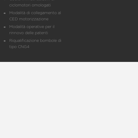
ciclomotori omologati
Modalità di collegamento al
CED motorizzazione
Modalità operative per il
rinnovo delle patenti
Riqualificazione bombole di
tipo CNG4